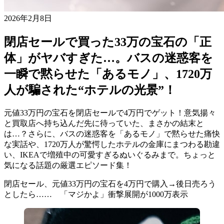
2026年2月8日
閉店セールで買った33万の宝石の「正
体」がヤバすぎた…。バスの迷惑客を
一瞬で黙らせた「あるモノ」、1720万
人が騙された“ホテルの光景”！
元値33万円の宝石を閉店セールで4万円でゲット！意気揚々
と買取店へ持ち込んだ先に待っていた、まさかの結末と
は…？さらに、バスの迷惑客を「あるモノ」で黙らせた痛快
な実話や、1720万人が驚愕したホテルの金庫にまつわる勘違
い、IKEAで増殖中の可愛すぎるぬいぐるみまで。ちょっと
気になる話題の厳選エピソード集！
閉店セール、元値33万円の宝石を4万円で購入→後日売ろう
としたら…… 「マジかよ」衝撃展開が1000万表示