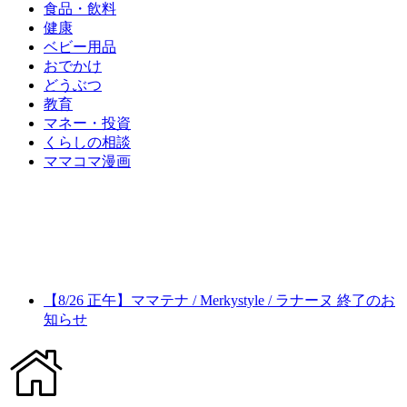
食品・飲料
健康
ベビー用品
おでかけ
どうぶつ
教育
マネー・投資
くらしの相談
ママコマ漫画
【8/26 正午】ママテナ / Merkystyle / ラナーヌ 終了のお
知らせ