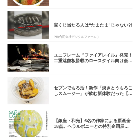
くらい美...
宝くじ当たる人は“たまたま”じゃない?!
PR(合同会社デジタルファーム )
ユニフレーム『ファイアレイル』発売！
二重遮熱板搭載のロースタイル向け低型
焚き火台
セブンでもろ活！新作「焼きとうもろこ
しスムージー」が飲む新体験だった【東
京の一部...
【銀座・和光】6名の作家による原画全
18点。ヘラルボニーとの特別企画展「G
OOD...