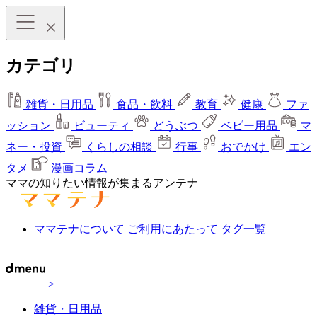
カテゴリ
雑貨・日用品
食品・飲料
教育
健康
ファ
ッション
ビューティ
どうぶつ
ベビー用品
マ
ネー・投資
くらしの相談
行事
おでかけ
エン
タメ
漫画コラム
ママの知りたい情報が集まるアンテナ
ママテナについて
ご利用にあたって
タグ一覧
>
雑貨・日用品