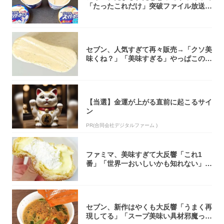
「たったこれだけ」突破ファイル放送で
大注目！...
セブン、人気すぎて再々販売→「クソ美
味くね？」「美味すぎる」やっぱこのク
オリティ...
【当選】金運が上がる直前に起こるサイ
ン
PR(合同会社デジタルファーム )
ファミマ、美味すぎて大反響「これ1
番」「世界一おいしいかも知れない」
「飲めそう」
セブン、新作はやくも大反響「うまく再
現してる」「スープ美味い具材邪魔って