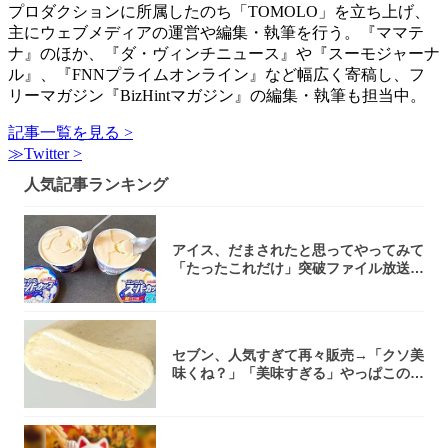
プロダクションに所属したのち「TOMOLO」を立ち上げ、
主にウェブメディアの運営や編集・執筆を行う。『ママテ
ナ』のほか、『ダ・ヴィンチニュース』や『スーモジャーナ
ル』、『FNNプライムオンライン』など幅広く寄稿し、フ
リーマガジン『BizHintマガジン』の編集・執筆も担当中。
記事一覧を見る >
≫Twitter >
人気記事ランキング
アイス、だまされたと思ってやってみて
「たったこれだけ」突破ファイル放送で
大注目！...
セブン、人気すぎて再々販売→「クソ美
味くね？」「美味すぎる」やっぱこのク
オリティ...