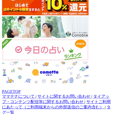
PAGETOP
ママテナについて
|
サイトに関するお問い合わせ
|
タイアッ
プ・コンテンツ配信等に関するお問い合わせ
|
サイトご利用
にあたって（ご利用端末からの外部送信のご案内含む）
|
タ
グ一覧