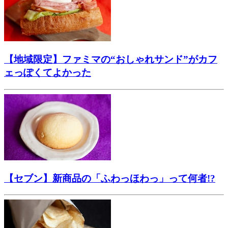
【地域限定】ファミマの“おしゃれサンド”がカフ
ェっぽくてよかった
【セブン】新商品の「ふわっほわっ」って何者!?