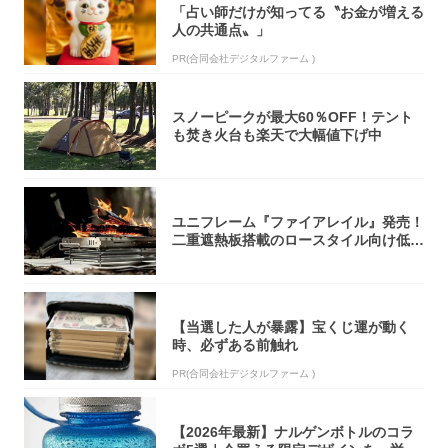
「占い師だけが知ってる〝お金が増える
人の共通点〟」
PR(合同会社デジタルファーム )
スノーピークが最大60％OFF！テント
も焚き火台も楽天で大幅値下げ中
ユニフレーム『ファイアレイル』発売！
二重遮熱板搭載のロースタイル向け低型
焚き火台
【当選した人が暴露】宝くじ運が動く
時、必ずある前触れ
PR(合同会社デジタルファーム )
【2026年最新】ナルゲンボトルのコラ