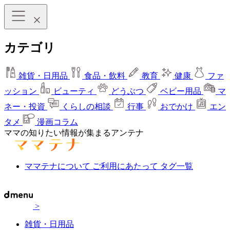
カテゴリ
雑貨・日用品
食品・飲料
教育
健康
ファ
ッション
ビューティ
どうぶつ
ベビー用品
マ
ネー・投資
くらしの相談
行事
おでかけ
エン
タメ
漫画コラム
ママの知りたい情報が集まるアンテナ
ママテナについて
ご利用にあたって
タグ一覧
>
雑貨・日用品