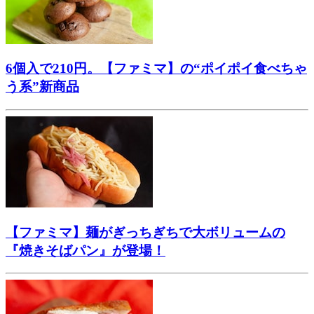
6個入で210円。【ファミマ】の“ポイポイ食べちゃ
う系”新商品
【ファミマ】麺がぎっちぎちで大ボリュームの
『焼きそばパン』が登場！