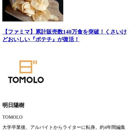
【ファミマ】累計販売数140万食を突破！くさいけ
どおいしい『ポテチ』が復活！
明日陽樹
TOMOLO
大学卒業後、アルバイトからライターに転身。約4年間編集