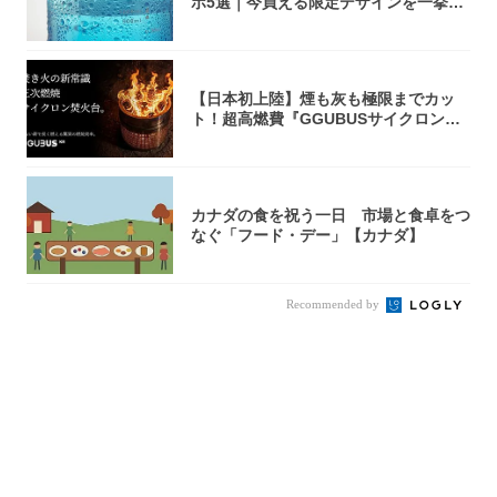
ボ5選｜今買える限定デザインを一挙紹
介！
【日本初上陸】煙も灰も極限までカッ
ト！超高燃費『GGUBUSサイクロン焚
火台』が...
カナダの食を祝う一日 市場と食卓をつ
なぐ「フード・デー」【カナダ】
Recommended by