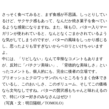
さっそく食べてみると、まず食感が不思議。しっとりしてい
るけど、サクサク感もあって、なんだか焼き菓子を食べてい
るような感覚になりますね。また、味も◎。バター入りマー
ガリンが使われていると、なんとなくごまかされているよう
な気がしてしまうのですが、バターの風味をしっかり感じる
し、思ったよりも甘すぎないからペロリといけちゃいます
よ。
中には、「リピしない」なんて辛辣なコメントもあります
が、反対に「バチクソ美味い」、「背徳的な美味しさ」とい
ったコメントも。個人的にも、完全に後者の立場です。
ブリオッシュとクロワッサンのいいところをうまく合体でき
ているし、このおいしさ、このボリューム、そしてこの価格
なら文句なしですね。バターの贅沢感もちゃんと味わえるの
で、特にバター好きのみなさんはぜひ！
（写真・文：明日陽樹／
TOMOLO
）