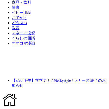
食品・飲料
健康
ベビー用品
おでかけ
どうぶつ
教育
マネー・投資
くらしの相談
ママコマ漫画
【8/26 正午】ママテナ / Merkystyle / ラナーヌ 終了のお
知らせ