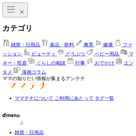
カテゴリ
雑貨・日用品
食品・飲料
教育
健康
ファ
ッション
ビューティ
どうぶつ
ベビー用品
マ
ネー・投資
くらしの相談
行事
おでかけ
エン
タメ
漫画コラム
ママの知りたい情報が集まるアンテナ
ママテナについて
ご利用にあたって
タグ一覧
>
雑貨・日用品