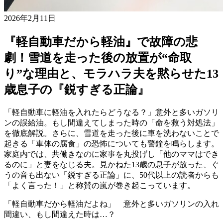
2026年2月11日
『軽自動車だから軽油』で故障の悲
劇！雪道を走った後の放置が“命取
り”な理由と、モラハラ夫を黙らせた13
歳息子の『鋭すぎる正論』
「軽自動車に軽油を入れたらどうなる？」意外と多いガソリ
ンの誤給油。もし間違えてしまった時の「命を救う対処法」
を徹底解説。さらに、雪道を走った後に車を洗わないことで
起きる「車体の腐食」の恐怖についても警鐘を鳴らします。
家庭内では、共働きなのに家事を丸投げし「他のママはでき
るのに」と妻をなじる夫。見かねた13歳の息子が放った、ぐ
うの音も出ない「鋭すぎる正論」に、50代以上の読者からも
「よく言った！」と称賛の嵐が巻き起こっています。
「軽自動車だから軽油だよね」 意外と多いガソリンの入れ
間違い、もし間違えた時は…？