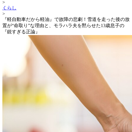
>
くらし
>
『軽自動車だから軽油』で故障の悲劇！雪道を走った後の放
置が“命取り”な理由と、モラハラ夫を黙らせた13歳息子の
『鋭すぎる正論』