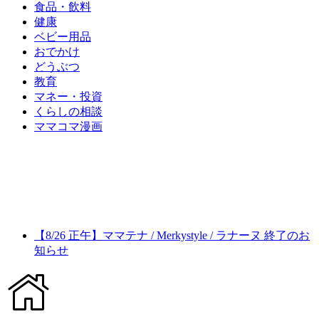
食品・飲料
健康
ベビー用品
おでかけ
どうぶつ
教育
マネー・投資
くらしの相談
ママコマ漫画
【8/26 正午】ママテナ / Merkystyle / ラナーヌ 終了のお
知らせ