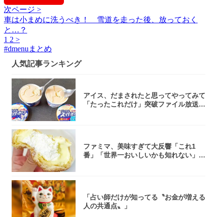
次ページ >
車は小まめに洗うべき！ 雪道を走った後、放っておく
と…？
1
2
>
#
dmenuまとめ
人気記事ランキング
アイス、だまされたと思ってやってみて
「たったこれだけ」突破ファイル放送で
大注目！...
ファミマ、美味すぎて大反響「これ1
番」「世界一おいしいかも知れない」
「飲めそう」
「占い師だけが知ってる〝お金が増える
人の共通点〟」