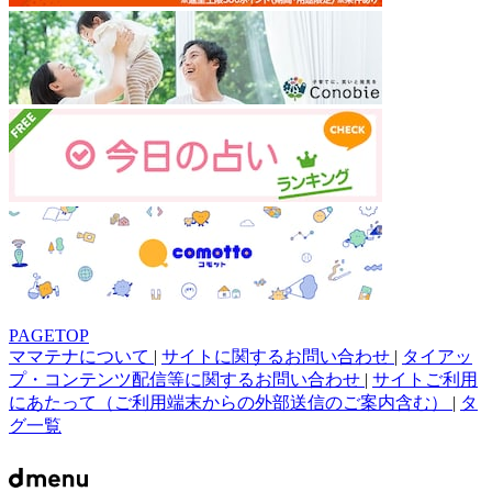
PAGETOP
ママテナについて
|
サイトに関するお問い合わせ
|
タイアッ
プ・コンテンツ配信等に関するお問い合わせ
|
サイトご利用
にあたって（ご利用端末からの外部送信のご案内含む）
|
タ
グ一覧