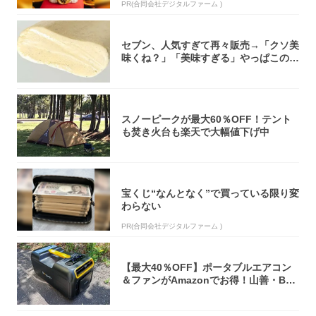
PR(合同会社デジタルファーム )
セブン、人気すぎて再々販売→「クソ美
味くね？」「美味すぎる」やっぱこのク
オリティ...
スノーピークが最大60％OFF！テント
も焚き火台も楽天で大幅値下げ中
宝くじ“なんとなく”で買っている限り変
わらない
PR(合同会社デジタルファーム )
【最大40％OFF】ポータブルエアコン
＆ファンがAmazonでお得！山善・Bo
u...