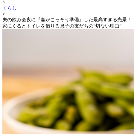
>
くらし
>
夫の飲み会夜に『妻がこっそり準備』した最高すぎる光景！
家にくるとトイレを借りる息子の友だちの“切ない理由”