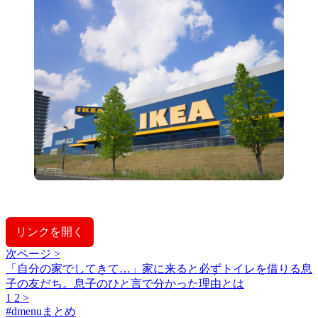
リンクを開く
次ページ >
「自分の家でしてきて…」家に来ると必ずトイレを借りる息
子の友だち。息子のひと言で分かった理由とは
1
2
>
#
dmenuまとめ