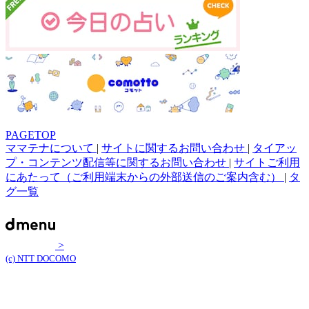
PAGETOP
ママテナについて
|
サイトに関するお問い合わせ
|
タイアッ
プ・コンテンツ配信等に関するお問い合わせ
|
サイトご利用
にあたって（ご利用端末からの外部送信のご案内含む）
|
タ
グ一覧
>
(c) NTT DOCOMO