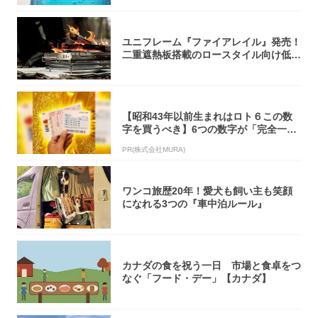
ユニフレーム『ファイアレイル』発売！
二重遮熱板搭載のロースタイル向け低型
焚き火台
【昭和43年以前生まれはロト６この数
字を買うべき】6つの数字が「完全一
致」する方...
PR(株式会社MURA)
ワンコ旅歴20年！愛犬も飼い主も笑顔
になれる3つの『車中泊ルール』
カナダの食を祝う一日 市場と食卓をつ
なぐ「フード・デー」【カナダ】