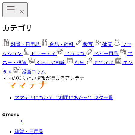
カテゴリ
雑貨・日用品
食品・飲料
教育
健康
ファ
ッション
ビューティ
どうぶつ
ベビー用品
マ
ネー・投資
くらしの相談
行事
おでかけ
エン
タメ
漫画コラム
ママの知りたい情報が集まるアンテナ
ママテナについて
ご利用にあたって
タグ一覧
>
雑貨・日用品