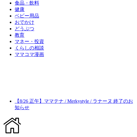
食品・飲料
健康
ベビー用品
おでかけ
どうぶつ
教育
マネー・投資
くらしの相談
ママコマ漫画
【8/26 正午】ママテナ / Merkystyle / ラナーヌ 終了のお
知らせ