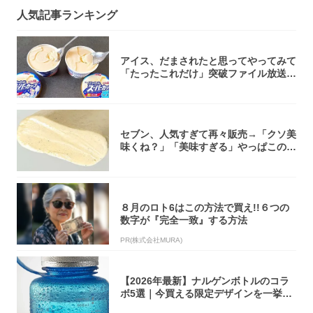
人気記事ランキング
アイス、だまされたと思ってやってみて
「たったこれだけ」突破ファイル放送で
大注目！...
セブン、人気すぎて再々販売→「クソ美
味くね？」「美味すぎる」やっぱこのク
オリティ...
８月のロト6はこの方法で買え!!６つの
数字が『完全一致』する方法
PR(株式会社MURA)
【2026年最新】ナルゲンボトルのコラ
ボ5選｜今買える限定デザインを一挙紹
介！