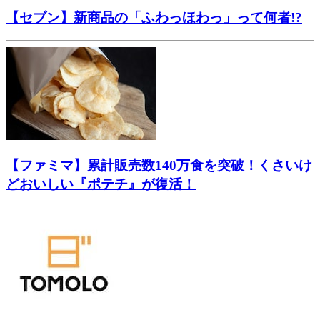
【セブン】新商品の「ふわっほわっ」って何者!?
【ファミマ】累計販売数140万食を突破！くさいけ
どおいしい『ポテチ』が復活！