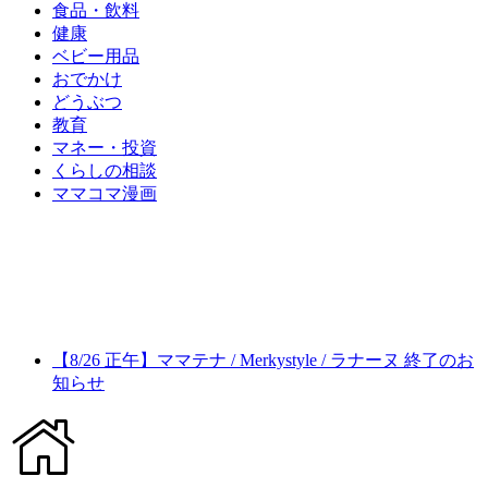
食品・飲料
健康
ベビー用品
おでかけ
どうぶつ
教育
マネー・投資
くらしの相談
ママコマ漫画
【8/26 正午】ママテナ / Merkystyle / ラナーヌ 終了のお
知らせ