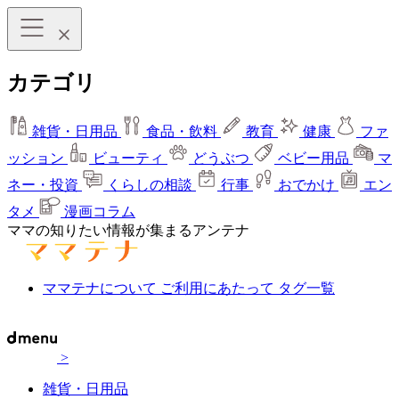
カテゴリ
雑貨・日用品
食品・飲料
教育
健康
ファ
ッション
ビューティ
どうぶつ
ベビー用品
マ
ネー・投資
くらしの相談
行事
おでかけ
エン
タメ
漫画コラム
ママの知りたい情報が集まるアンテナ
ママテナについて
ご利用にあたって
タグ一覧
>
雑貨・日用品