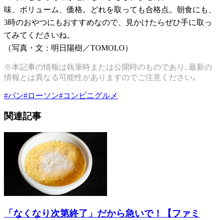
味、ボリューム、価格。どれを取っても合格点。朝食にも、
3
時のおやつにもおすすめなので、見かけたらぜひ手に取っ
てみてくださいね。
（写真・文：明日陽樹／
TOMOLO
）
※本記事の情報は執筆時または公開時のものであり､最新の
情報とは異なる可能性がありますのでご注意ください｡
#
パン
#
ローソン
#
コンビニグルメ
関連記事
「なくなり次第終了」だから急いで！【ファミ