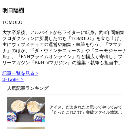
明日陽樹
TOMOLO
大学卒業後、アルバイトからライターに転身。約4年間編集
プロダクションに所属したのち「TOMOLO」を立ち上げ、
主にウェブメディアの運営や編集・執筆を行う。『ママテ
ナ』のほか、『ダ・ヴィンチニュース』や『スーモジャーナ
ル』、『FNNプライムオンライン』など幅広く寄稿し、フ
リーマガジン『BizHintマガジン』の編集・執筆も担当中。
記事一覧を見る >
≫Twitter >
人気記事ランキング
アイス、だまされたと思ってやってみて
「たったこれだけ」突破ファイル放送で
大注目！...