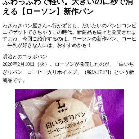
ふわっふわで軽い。大きいのに秒で消
える【ローソン】新作パン
わざわざパン屋さんへ行かずとも、だいたいのパンはコンビ
ニでゲットできちゃうこの時代。新商品も続々と発売されま
すよね。今回ご紹介するのは、ローソンの新作パン。コーヒ
ー牛乳が好きな人には、おすすめかも！
明治とのコラボパン
2026
年
2
月
10
日（火）、ローソンが発売したのが、「白いち
ぎりパン コーヒー入りホイップ」（税込
171
円）という新
商品です。