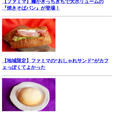
【ファミマ】麺がぎっちぎちで大ボリュームの
『焼きそばパン』が登場！
【地域限定】ファミマの“おしゃれサンド”がカフ
ェっぽくてよかった