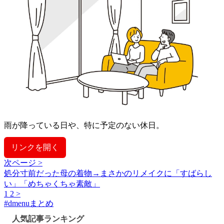
雨が降っている日や、特に予定のない休日。
リンクを開く
次ページ >
処分寸前だった母の着物→まさかのリメイクに「すばらし
い」「めちゃくちゃ素敵」
1
2
>
#
dmenuまとめ
人気記事ランキング