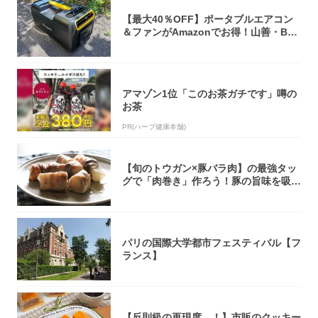
【最大40％OFF】ポータブルエアコン
＆ファンがAmazonでお得！山善・Bo
u...
アマゾン1位「このお茶ガチです」噂の
お茶
PR(ハーブ健康本舗)
【旬のトウガン×豚バラ肉】の最強タッ
グで「肉巻き」作ろう！豚の旨味を吸い
尽くした...
パリの国際大学都市フェスティバル【フ
ランス】
【反則級の再現度…！】市販のクッキー