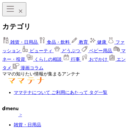
カテゴリ
雑貨・日用品
食品・飲料
教育
健康
ファ
ッション
ビューティ
どうぶつ
ベビー用品
マ
ネー・投資
くらしの相談
行事
おでかけ
エン
タメ
漫画コラム
ママの知りたい情報が集まるアンテナ
ママテナについて
ご利用にあたって
タグ一覧
>
雑貨・日用品