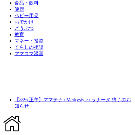
食品・飲料
健康
ベビー用品
おでかけ
どうぶつ
教育
マネー・投資
くらしの相談
ママコマ漫画
【8/26 正午】ママテナ / Merkystyle / ラナーヌ 終了のお
知らせ