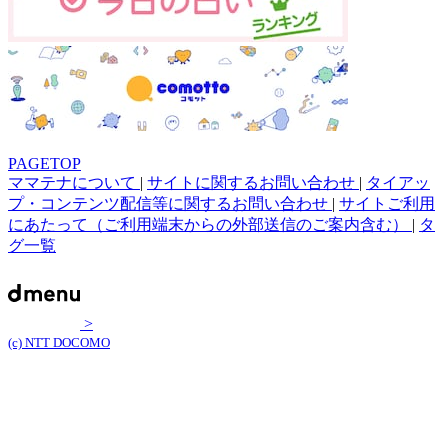
PAGETOP
ママテナについて
|
サイトに関するお問い合わせ
|
タイアッ
プ・コンテンツ配信等に関するお問い合わせ
|
サイトご利用
にあたって（ご利用端末からの外部送信のご案内含む）
|
タ
グ一覧
>
(c) NTT DOCOMO