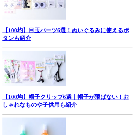
【100均】目玉パーツ6選！ぬいぐるみに使えるボ
タンも紹介
【100均】帽子クリップ6選｜帽子が飛ばない！お
しゃれなものや子供用も紹介