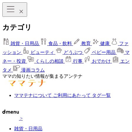
カテゴリ
雑貨・日用品
食品・飲料
教育
健康
ファ
ッション
ビューティ
どうぶつ
ベビー用品
マ
ネー・投資
くらしの相談
行事
おでかけ
エン
タメ
漫画コラム
ママの知りたい情報が集まるアンテナ
ママテナについて
ご利用にあたって
タグ一覧
>
雑貨・日用品