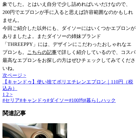
象でした。とはいえ自分で少し詰めればいいだけなので、
200円でエプロンが手に入ると思えば許容範囲なのかもしれ
ません。
今回ご紹介した以外にも、ダイソーにはいくつかエプロンが
ありましたよ。またダイソーの姉妹ブランド
「THREEPPY」には、デザインにこだわったおしゃれなエ
プロンも。
こちらの記事
で詳しく紹介しているので、コスパ
最高なエプロンをお探しの方はぜひチェックしてみてくださ
いね。
次ページ >
【キャンドゥ】使い捨てポリエチレンエプロン｜110円（税
込み）
1
2
>
#
セリア
#
キャンドゥ
#
ダイソー
#
100均
#
暮らしハック
関連記事