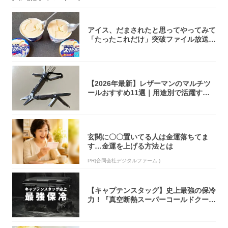
アイス、だまされたと思ってやってみて
「たったこれだけ」突破ファイル放送で
大注目！...
【2026年最新】レザーマンのマルチツ
ールおすすめ11選｜用途別で活躍する
モデル...
玄関に〇〇置いてる人は金運落ちてま
す…金運を上げる方法とは
PR(合同会社デジタルファーム )
【キャプテンスタッグ】史上最強の保冷
力！『真空断熱スーパーコールドクーラ
ーボック...