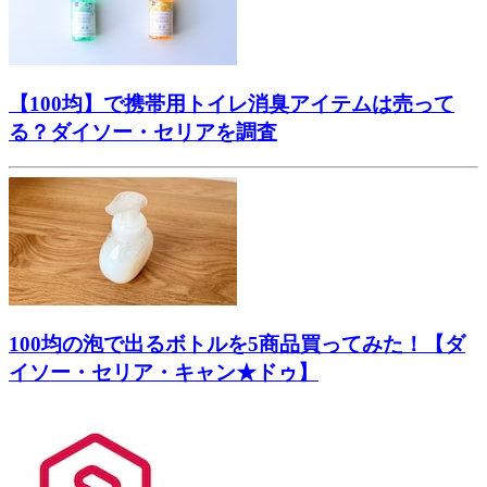
【100均】で携帯用トイレ消臭アイテムは売って
る？ダイソー・セリアを調査
100均の泡で出るボトルを5商品買ってみた！【ダ
イソー・セリア・キャン★ドゥ】