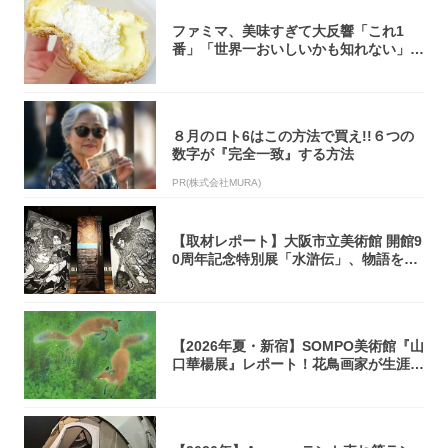
ファミマ、美味すぎて大反響「これ1
番」「世界一おいしいかも知れない」
「飲めそう」
８月のロト6はこの方法で買え!!６つの
数字が『完全一致』する方法
PR(株式会社MURA)
【取材レポート】大阪市立美術館 開館9
0周年記念特別展「水滸伝」、物語を知
らない...
【2026年夏・新宿】SOMPO美術館『山
口華楊展』レポート！花鳥画家が生涯描
き...