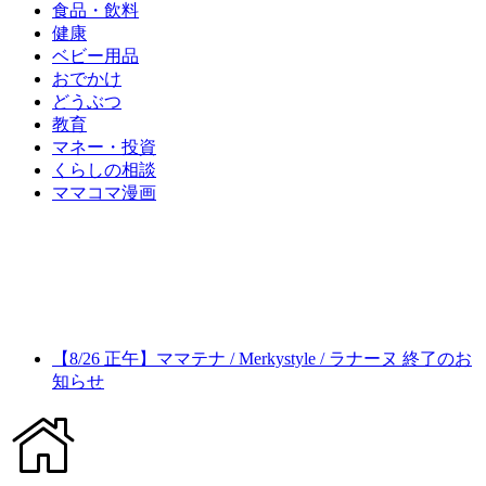
食品・飲料
健康
ベビー用品
おでかけ
どうぶつ
教育
マネー・投資
くらしの相談
ママコマ漫画
【8/26 正午】ママテナ / Merkystyle / ラナーヌ 終了のお
知らせ