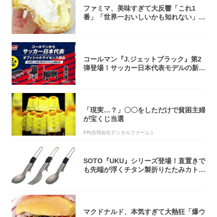
ファミマ、美味すぎて大反響「これ1
番」「世界一おいしいかも知れない」
「飲めそう」
コールマン『J.ジェットブラック』第2
弾登場！サッカー日本代表モデルの新作
5アイ...
「現実…？」〇〇をしただけで貧困主婦
が宝くじ当選
PR(合同会社デジタルファーム )
SOTO『UKU』シリーズ登場！直置きで
も先端が浮くチタン製折りたたみカトラ
リー
マクドナルド、本気すぎて大熱狂「爆ウ