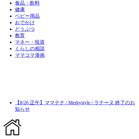
食品・飲料
健康
ベビー用品
おでかけ
どうぶつ
教育
マネー・投資
くらしの相談
ママコマ漫画
【8/26 正午】ママテナ / Merkystyle / ラナーヌ 終了のお
知らせ