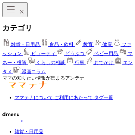
カテゴリ
雑貨・日用品
食品・飲料
教育
健康
ファ
ッション
ビューティ
どうぶつ
ベビー用品
マ
ネー・投資
くらしの相談
行事
おでかけ
エン
タメ
漫画コラム
ママの知りたい情報が集まるアンテナ
ママテナについて
ご利用にあたって
タグ一覧
>
雑貨・日用品