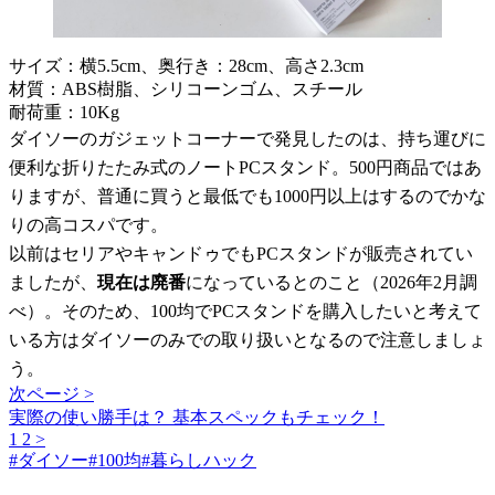
サイズ：横5.5cm、奥行き：28cm、高さ2.3cm
材質：ABS樹脂、シリコーンゴム、スチール
耐荷重：10Kg
ダイソーのガジェットコーナーで発見したのは、持ち運びに
便利な折りたたみ式のノートPCスタンド。500円商品ではあ
りますが、普通に買うと最低でも1000円以上はするのでかな
りの高コスパです。
以前はセリアやキャンドゥでもPCスタンドが販売されてい
ましたが、
現在は廃番
になっているとのこと（2026年2月調
べ）。そのため、100均でPCスタンドを購入したいと考えて
いる方はダイソーのみでの取り扱いとなるので注意しましょ
う。
次ページ >
実際の使い勝手は？ 基本スペックもチェック！
1
2
>
#
ダイソー
#
100均
#
暮らしハック