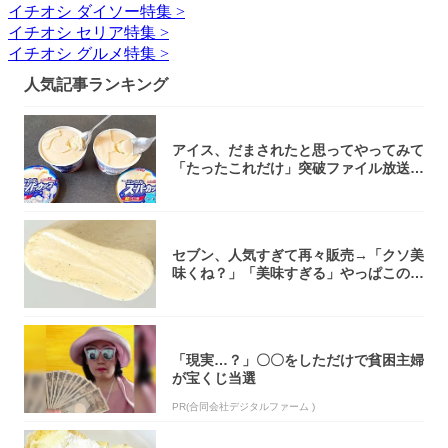
イチオシ ダイソー特集 >
イチオシ セリア特集 >
イチオシ グルメ特集 >
人気記事ランキング
アイス、だまされたと思ってやってみて
「たったこれだけ」突破ファイル放送で
大注目！...
セブン、人気すぎて再々販売→「クソ美
味くね？」「美味すぎる」やっぱこのク
オリティ...
「現実…？」〇〇をしただけで貧困主婦
が宝くじ当選
PR(合同会社デジタルファーム )