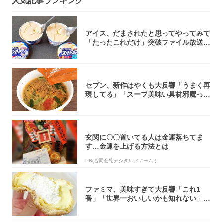
人気記事ランキング
アイス、だまされたと思ってやってみて
「たったこれだけ」突破ファイル放送で
大注目！...
セブン、新作はやくも大反響「うまく再
現してる」「スープ美味い具材邪魔って
くらい美...
玄関に〇〇置いてる人は金運落ちてま
す…金運を上げる方法とは
PR(合同会社デジタルファーム )
ファミマ、美味すぎて大反響「これ1
番」「世界一おいしいかも知れない」
「飲めそう」