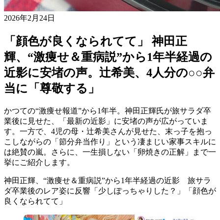
2026年2月24日
「顔色が良くなられてて」 神田正
輝、“激痩せ＆重病説”から1年半経過の
近影に安堵の声。辻希美、4人分の○○弁
当に「尊敬する」
かつての“激痩せ報道”から1年半。神田正輝氏が旅サラダ卒
業後に見せた、「最新の近影」に安堵の声が広がっていま
す。一方で、4児の母・辻希美さんが見せた、末っ子を抱っ
こしながらの「節分弁当作り」という凄まじい家事スキルに
は絶賛の嵐。さらに、一生損しない「卵焼きの正解」まで一
挙にご紹介します。
神田正輝、“激痩せ＆重病説”から1年半経過の近影 旅サラ
ダ卒業後のレア姿に反響「少しぽっちゃりした？」「顔色が
良くなられてて」