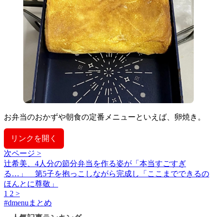
お弁当のおかずや朝食の定番メニューといえば、卵焼き。
リンクを開く
次ページ >
辻希美、4人分の節分弁当を作る姿が「本当すごすぎ
る…」 第5子を抱っこしながら完成し「ここまでできるの
ほんとに尊敬」
1
2
>
#
dmenuまとめ