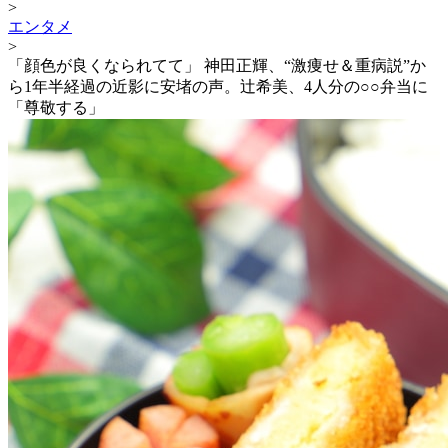
>
エンタメ
>
「顔色が良くなられてて」 神田正輝、“激痩せ＆重病説”か
ら1年半経過の近影に安堵の声。辻希美、4人分の○○弁当に
「尊敬する」