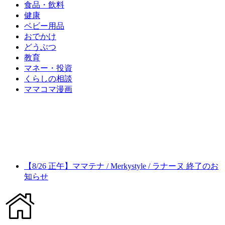
食品・飲料
健康
ベビー用品
おでかけ
どうぶつ
教育
マネー・投資
くらしの相談
ママコマ漫画
【8/26 正午】ママテナ / Merkystyle / ラナーヌ 終了のお
知らせ