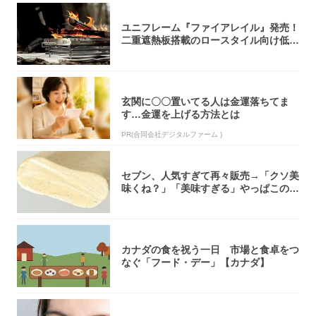
ユニフレーム『ファイアレイル』発売！
二重遮熱板搭載のロースタイル向け低型
焚き火台
玄関に〇〇置いてる人は金運落ちてま
す…金運を上げる方法とは
PR(合同会社デジタルファーム )
セブン、人気すぎて再々販売→「クソ美
味くね？」「美味すぎる」やっぱこのク
オリティ...
カナダの食を祝う一日 市場と食卓をつ
なぐ「フード・デー」【カナダ】