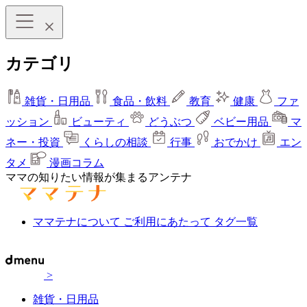
カテゴリ
雑貨・日用品
食品・飲料
教育
健康
ファ
ッション
ビューティ
どうぶつ
ベビー用品
マ
ネー・投資
くらしの相談
行事
おでかけ
エン
タメ
漫画コラム
ママの知りたい情報が集まるアンテナ
ママテナについて
ご利用にあたって
タグ一覧
>
雑貨・日用品