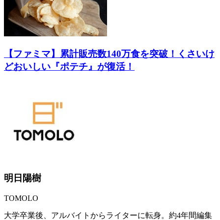
【ファミマ】累計販売数140万食を突破！くさいけ
どおいしい『ポテチ』が復活！
明日陽樹
TOMOLO
大学卒業後、アルバイトからライターに転身。約4年間編集