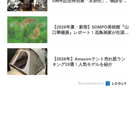
0周年記念特別展「水滸伝」、物語を知
らない...
【2026年夏・新宿】SOMPO美術館『山
口華楊展』レポート！花鳥画家が生涯描
き...
【2026年】Amazonテント売れ筋ラン
キング19選！人気モデルを紹介
Recommended by