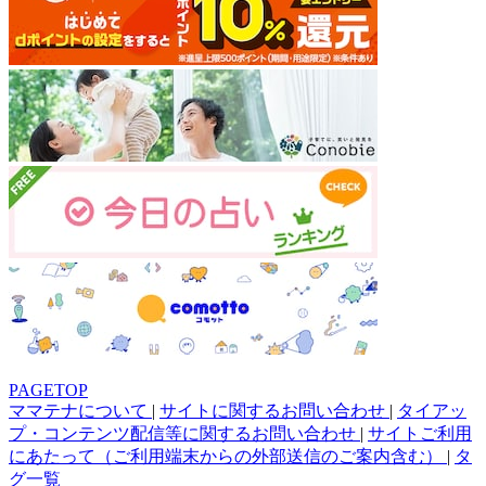
PAGETOP
ママテナについて
|
サイトに関するお問い合わせ
|
タイアッ
プ・コンテンツ配信等に関するお問い合わせ
|
サイトご利用
にあたって（ご利用端末からの外部送信のご案内含む）
|
タ
グ一覧