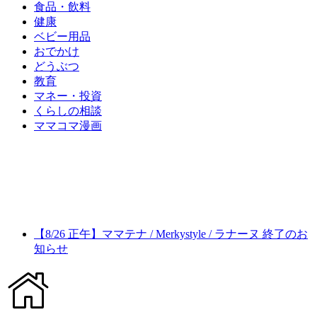
食品・飲料
健康
ベビー用品
おでかけ
どうぶつ
教育
マネー・投資
くらしの相談
ママコマ漫画
【8/26 正午】ママテナ / Merkystyle / ラナーヌ 終了のお
知らせ