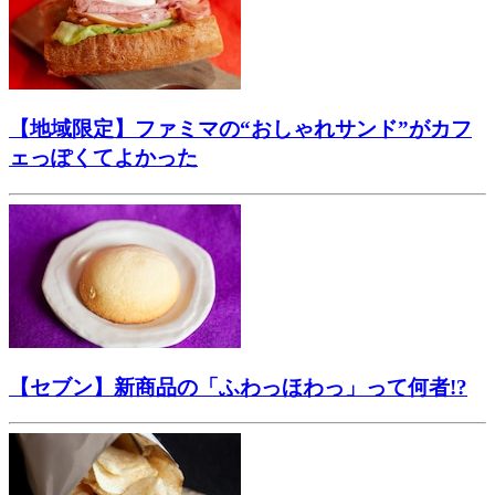
【地域限定】ファミマの“おしゃれサンド”がカフ
ェっぽくてよかった
【セブン】新商品の「ふわっほわっ」って何者!?