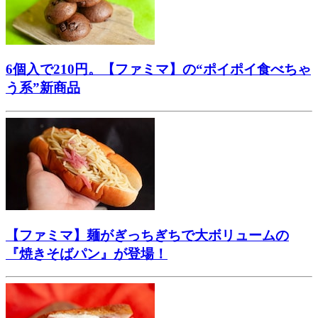
6個入で210円。【ファミマ】の“ポイポイ食べちゃ
う系”新商品
【ファミマ】麺がぎっちぎちで大ボリュームの
『焼きそばパン』が登場！