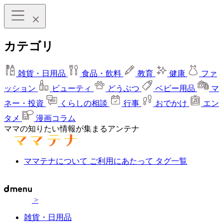
カテゴリ
雑貨・日用品
食品・飲料
教育
健康
ファ
ッション
ビューティ
どうぶつ
ベビー用品
マ
ネー・投資
くらしの相談
行事
おでかけ
エン
タメ
漫画コラム
ママの知りたい情報が集まるアンテナ
ママテナについて
ご利用にあたって
タグ一覧
>
雑貨・日用品