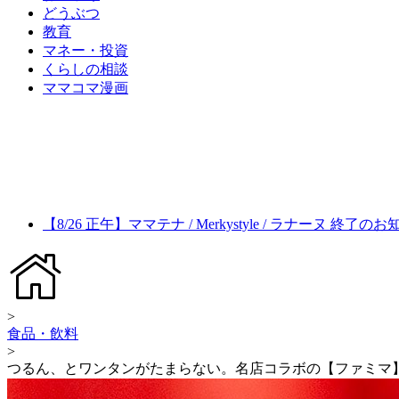
どうぶつ
教育
マネー・投資
くらしの相談
ママコマ漫画
【8/26 正午】ママテナ / Merkystyle / ラナーヌ 終了の
>
食品・飲料
>
つるん、とワンタンがたまらない。名店コラボの【ファミマ