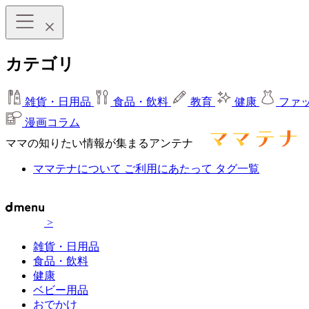
カテゴリ
雑貨・日用品
食品・飲料
教育
健康
ファ
漫画コラム
ママの知りたい情報が集まるアンテナ
ママテナについて
ご利用にあたって
タグ一覧
>
雑貨・日用品
食品・飲料
健康
ベビー用品
おでかけ