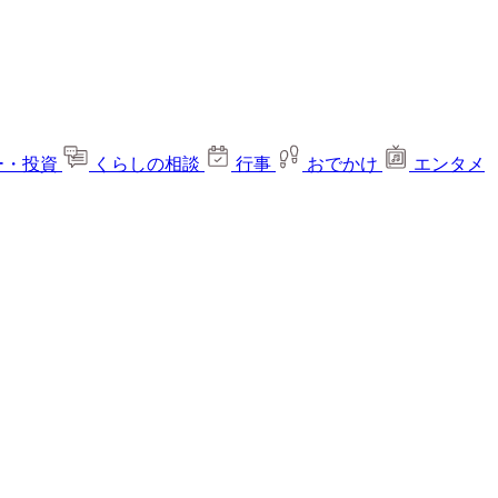
ー・投資
くらしの相談
行事
おでかけ
エンタメ