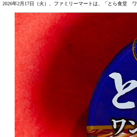
2026
年
2
月
17
日（火）、ファミリーマートは、「とら食堂 ワ