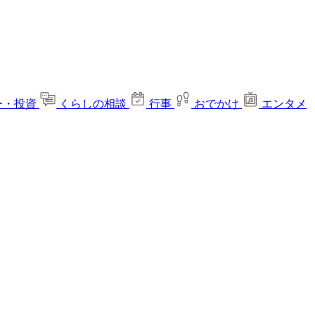
ー・投資
くらしの相談
行事
おでかけ
エンタメ