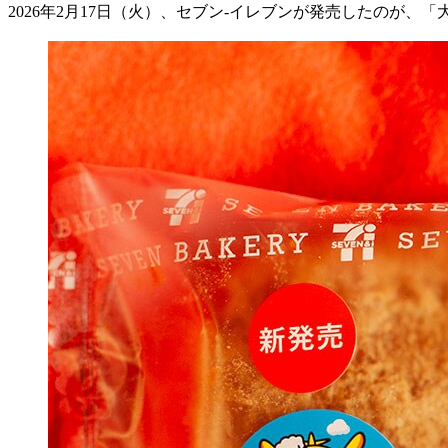
2026
年
2
月
17
日（火）、セブン
-
イレブンが発売したのが、「