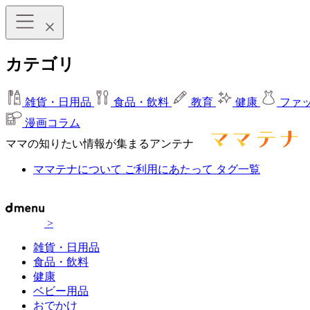
カテゴリ
雑貨・日用品
食品・飲料
教育
健康
ファ
漫画コラム
ママの知りたい情報が集まるアンテナ
ママテナについて
ご利用にあたって
タグ一覧
>
雑貨・日用品
食品・飲料
健康
ベビー用品
おでかけ