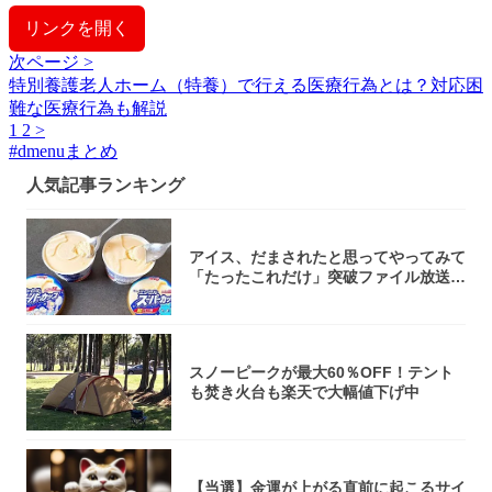
リンクを開く
次ページ >
特別養護老人ホーム（特養）で行える医療行為とは？対応困
難な医療行為も解説
1
2
>
#
dmenuまとめ
人気記事ランキング
アイス、だまされたと思ってやってみて
「たったこれだけ」突破ファイル放送で
大注目！...
スノーピークが最大60％OFF！テント
も焚き火台も楽天で大幅値下げ中
【当選】金運が上がる直前に起こるサイ