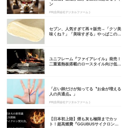
ン
PR(合同会社デジタルファーム )
セブン、人気すぎて再々販売→「クソ美
味くね？」「美味すぎる」やっぱこのク
オリティ...
ユニフレーム『ファイアレイル』発売！
二重遮熱板搭載のロースタイル向け低型
焚き火台
「占い師だけが知ってる〝お金が増える
人の共通点〟」
PR(合同会社デジタルファーム )
【日本初上陸】煙も灰も極限までカッ
ト！超高燃費『GGUBUSサイクロン焚