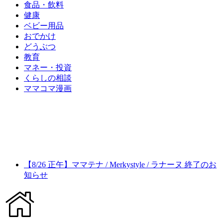
食品・飲料
健康
ベビー用品
おでかけ
どうぶつ
教育
マネー・投資
くらしの相談
ママコマ漫画
【8/26 正午】ママテナ / Merkystyle / ラナーヌ 終了のお
知らせ