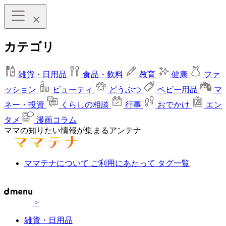
カテゴリ
雑貨・日用品
食品・飲料
教育
健康
ファ
ッション
ビューティ
どうぶつ
ベビー用品
マ
ネー・投資
くらしの相談
行事
おでかけ
エン
タメ
漫画コラム
ママの知りたい情報が集まるアンテナ
ママテナについて
ご利用にあたって
タグ一覧
>
雑貨・日用品