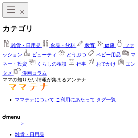
カテゴリ
雑貨・日用品
食品・飲料
教育
健康
ファ
ッション
ビューティ
どうぶつ
ベビー用品
マ
ネー・投資
くらしの相談
行事
おでかけ
エン
タメ
漫画コラム
ママの知りたい情報が集まるアンテナ
ママテナについて
ご利用にあたって
タグ一覧
>
雑貨・日用品