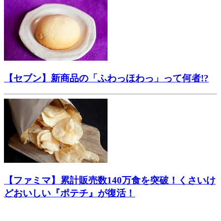
【セブン】新商品の「ふわっほわっ」って何者!?
【ファミマ】累計販売数140万食を突破！くさいけ
どおいしい『ポテチ』が復活！