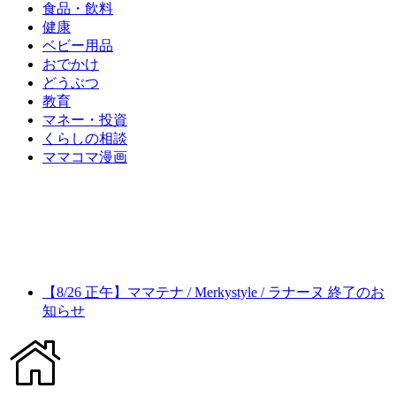
食品・飲料
健康
ベビー用品
おでかけ
どうぶつ
教育
マネー・投資
くらしの相談
ママコマ漫画
【8/26 正午】ママテナ / Merkystyle / ラナーヌ 終了のお
知らせ