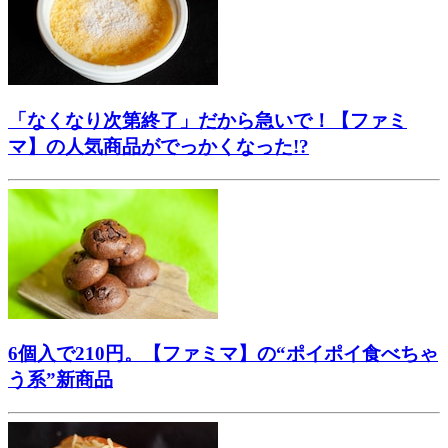
「なくなり次第終了」だから急いで！【ファミ
マ】の人気商品がでっかくなった!?
6個入で210円。【ファミマ】の“ポイポイ食べちゃ
う系”新商品