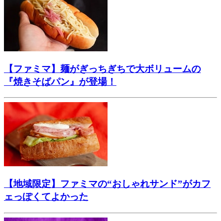
【ファミマ】麺がぎっちぎちで大ボリュームの
『焼きそばパン』が登場！
【地域限定】ファミマの“おしゃれサンド”がカフ
ェっぽくてよかった