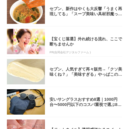
セブン、新作はやくも大反響「うまく再
現してる」「スープ美味い具材邪魔って
くらい美...
【宝くじ落選】外れ続ける流れ、ここで
断ちませんか
PR(合同会社デジタルファーム )
セブン、人気すぎて再々販売→「クソ美
味くね？」「美味すぎる」やっぱこのク
オリティ...
安いサングラスおすすめ8選｜1000円
台〜5000円以下のコスパ重視で選ぶ8本
を...