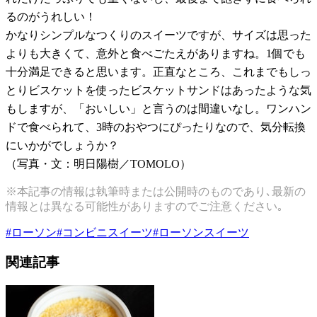
るのがうれしい！
かなりシンプルなつくりのスイーツですが、サイズは思った
よりも大きくて、意外と食べごたえがありますね。
1
個でも
十分満足できると思います。正直なところ、これまでもしっ
とりビスケットを使ったビスケットサンドはあったような気
もしますが、「おいしい」と言うのは間違いなし。ワンハン
ドで食べられて、
3
時のおやつにぴったりなので、気分転換
にいかがでしょうか？
（写真・文：明日陽樹／
TOMOLO
）
※本記事の情報は執筆時または公開時のものであり､最新の
情報とは異なる可能性がありますのでご注意ください｡
#
ローソン
#
コンビニスイーツ
#
ローソンスイーツ
関連記事