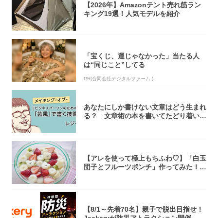
【2026年】Amazonテント売れ筋ラン
キング19選！人気モデルを紹介
「宝くじ、運じゃなかった」当たる人
は“同じこと”してる
PR(合同会社デジタルファーム )
あなたにしか書けない文章はどう生まれ
る？ 文章術の本を書いてたどり着いた
「それで...
【アレを使って極上もちふわ♡】「白玉
団子とフルーツポンチ」作ってみた！サ
イダーで...
【8/1～先着70名】親子で脱出目指せ！
Jackeryが防災アトラクション開催