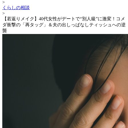
>
くらしの相談
>
【若返りメイク】40代女性がデートで“別人級”に激変！コメ
ダ衝撃の「再タッグ」＆夫の出しっぱなしティッシュへの逆
襲