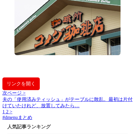
リンクを開く
次ページ >
夫の「使用済みティッシュ」がテーブルに散乱。最初は片付
けていたけれど、放置してみたら…
1
2
>
#
dmenuまとめ
人気記事ランキング