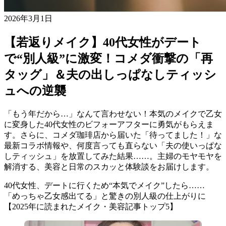
2026年3月1日
【若返りメイク】40代女性がデート
で“別人級”に激変！コメダ衝撃の「再
タッグ」＆夫の出しっぱなしティッシ
ュへの逆襲
「もう年だから…」なんて言わせない！本気のメイクで乙女
に変身した40代女性のビフォーアフターに勇気がもらえま
す。さらに、コメダ珈琲店から届いた「待ってました！」な
最新コラボ情報や、何度言っても直らない「夫の使いっぱな
しティッシュ」を放置してみた結果……。主婦のモヤモヤを
解消する、美容と日常のスカッと体験談をお届けします。
40代女性、デートに行くため“本気でメイク”したら……
「めっちゃ乙女感出てる」と驚きの別人級の仕上がりに
【2025年に読まれたメイク・美容記事トップ5】