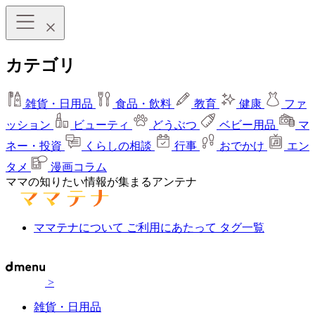
カテゴリ
雑貨・日用品
食品・飲料
教育
健康
ファ
ッション
ビューティ
どうぶつ
ベビー用品
マ
ネー・投資
くらしの相談
行事
おでかけ
エン
タメ
漫画コラム
ママの知りたい情報が集まるアンテナ
ママテナについて
ご利用にあたって
タグ一覧
>
雑貨・日用品