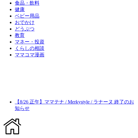
食品・飲料
健康
ベビー用品
おでかけ
どうぶつ
教育
マネー・投資
くらしの相談
ママコマ漫画
【8/26 正午】ママテナ / Merkystyle / ラナーヌ 終了のお
知らせ