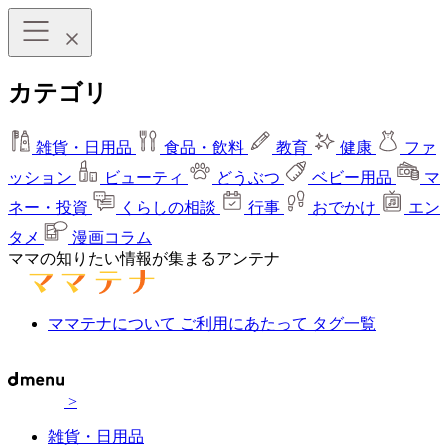
カテゴリ
雑貨・日用品
食品・飲料
教育
健康
ファ
ッション
ビューティ
どうぶつ
ベビー用品
マ
ネー・投資
くらしの相談
行事
おでかけ
エン
タメ
漫画コラム
ママの知りたい情報が集まるアンテナ
ママテナについて
ご利用にあたって
タグ一覧
>
雑貨・日用品