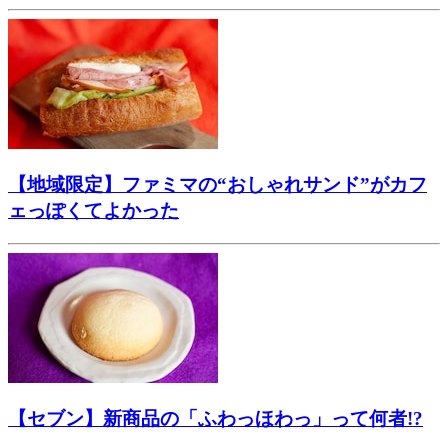
【地域限定】ファミマの“おしゃれサンド”がカフ
ェっぽくてよかった
【セブン】新商品の「ふわっほわっ」って何者!?