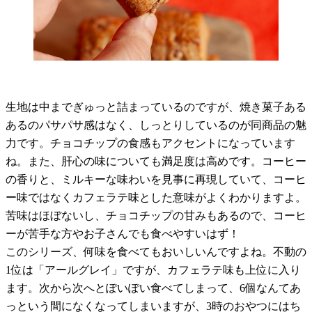
生地は中までぎゅっと詰まっているのですが、焼き菓子ある
あるのパサパサ感はなく、しっとりしているのが同商品の魅
力です。チョコチップの食感もアクセントになっています
ね。また、肝心の味についても満足度は高めです。コーヒー
の香りと、ミルキーな味わいを見事に再現していて、コーヒ
ー味ではなくカフェラテ味とした意味がよくわかりますよ。
苦味はほぼないし、チョコチップの甘みもあるので、コーヒ
ーが苦手な方やお子さんでも食べやすいはず！
このシリーズ、何味を食べてもおいしいんですよね。不動の
1
位は「アールグレイ」ですが、カフェラテ味も上位に入り
ます。次から次へとぽいぽい食べてしまって、
6
個なんてあ
っという間になくなってしまいますが、
3
時のおやつにはち