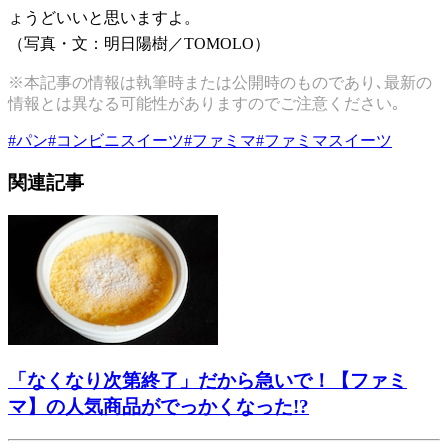
ょうどいいと思いますよ。
（写真・文：明日陽樹／
TOMOLO
）
※本記事の情報は執筆時または公開時のものであり､最新の
情報とは異なる可能性がありますのでご注意ください｡
#
パン
#
コンビニスイーツ
#
ファミマ
#
ファミマスイーツ
関連記事
「なくなり次第終了」だから急いで！【ファミ
マ】の人気商品がでっかくなった!?