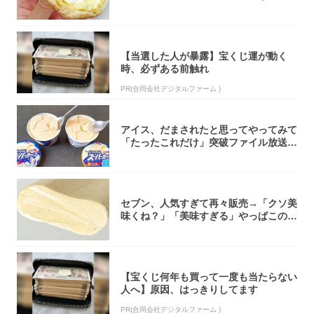
「飲めそう」
【当選した人が暴露】宝くじ運が動く
時、必ずある前触れ
PR(合同会社デジタルファーム )
アイス、だまされたと思ってやってみて
「たったこれだけ」突破ファイル放送で
大注目！...
セブン、人気すぎて再々販売→「クソ美
味くね？」「美味すぎる」やっぱこのク
オリティ...
【宝くじ何年も買って一度も当たらない
人へ】原因、はっきりしてます
PR(合同会社デジタルファーム )