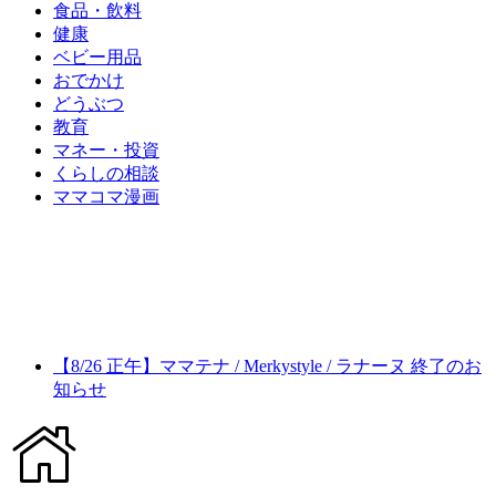
食品・飲料
健康
ベビー用品
おでかけ
どうぶつ
教育
マネー・投資
くらしの相談
ママコマ漫画
【8/26 正午】ママテナ / Merkystyle / ラナーヌ 終了のお
知らせ