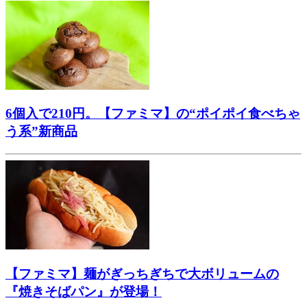
6個入で210円。【ファミマ】の“ポイポイ食べちゃ
う系”新商品
【ファミマ】麺がぎっちぎちで大ボリュームの
『焼きそばパン』が登場！