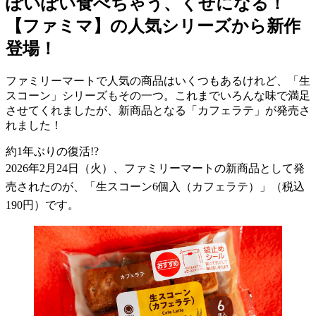
ぽいぽい食べちゃう、くせになる！
【ファミマ】の人気シリーズから新作
登場！
ファミリーマートで人気の商品はいくつもあるけれど、「生
スコーン」シリーズもその一つ。これまでいろんな味で満足
させてくれましたが、新商品となる「カフェラテ」が発売さ
れました！
約
1
年ぶりの復活
!?
2026
年
2
月
24
日（火）、ファミリーマートの新商品として発
売されたのが、「生スコーン
6
個入（カフェラテ）」（税込
190
円）です。