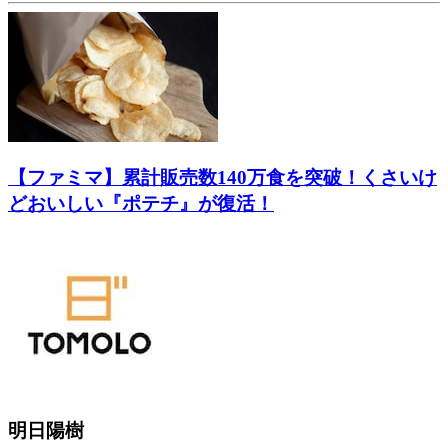
【ファミマ】累計販売数140万食を突破！くさいけ
どおいしい『ポテチ』が復活！
明日陽樹