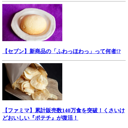
【セブン】新商品の「ふわっほわっ」って何者!?
【ファミマ】累計販売数140万食を突破！くさいけ
どおいしい『ポテチ』が復活！