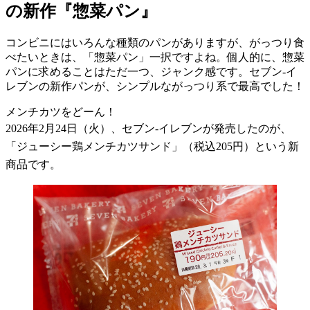
の新作『惣菜パン』
コンビニにはいろんな種類のパンがありますが、がっつり食
べたいときは、「惣菜パン」一択ですよね。個人的に、惣菜
パンに求めることはただ一つ、ジャンク感です。セブン-イ
レブンの新作パンが、シンプルながっつり系で最高でした！
メンチカツをどーん！
2026
年
2
月
24
日（火）、セブン
-
イレブンが発売したのが、
「ジューシー鶏メンチカツサンド」（税込
205
円）という新
商品です。