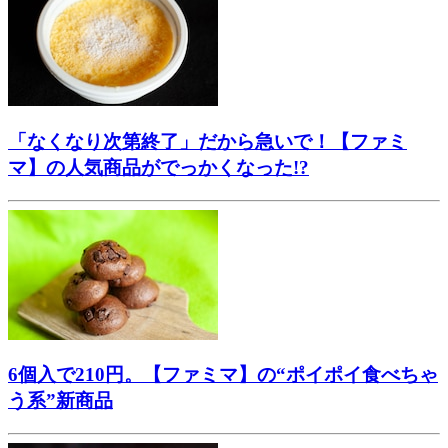
「なくなり次第終了」だから急いで！【ファミ
マ】の人気商品がでっかくなった!?
6個入で210円。【ファミマ】の“ポイポイ食べちゃ
う系”新商品