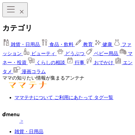
カテゴリ
雑貨・日用品
食品・飲料
教育
健康
ファ
ッション
ビューティ
どうぶつ
ベビー用品
マ
ネー・投資
くらしの相談
行事
おでかけ
エン
タメ
漫画コラム
ママの知りたい情報が集まるアンテナ
ママテナについて
ご利用にあたって
タグ一覧
>
雑貨・日用品