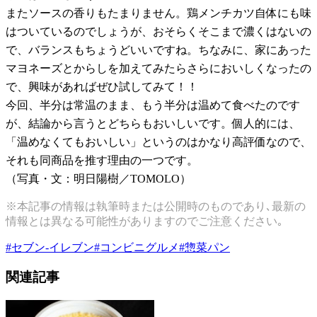
またソースの香りもたまりません。鶏メンチカツ自体にも味
はついているのでしょうが、おそらくそこまで濃くはないの
で、バランスもちょうどいいですね。ちなみに、家にあった
マヨネーズとからしを加えてみたらさらにおいしくなったの
で、興味があればぜひ試してみて！！
今回、半分は常温のまま、もう半分は温めて食べたのです
が、結論から言うとどちらもおいしいです。個人的には、
「温めなくてもおいしい」というのはかなり高評価なので、
それも同商品を推す理由の一つです。
（写真・文：明日陽樹／
TOMOLO
）
※本記事の情報は執筆時または公開時のものであり､最新の
情報とは異なる可能性がありますのでご注意ください｡
#
セブン-イレブン
#
コンビニグルメ
#
惣菜パン
関連記事