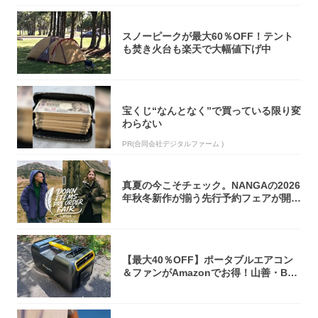
スノーピークが最大60％OFF！テント
も焚き火台も楽天で大幅値下げ中
宝くじ“なんとなく”で買っている限り変
わらない
PR(合同会社デジタルファーム )
真夏の今こそチェック。NANGAの2026
年秋冬新作が揃う先行予約フェアが開催
中...
【最大40％OFF】ポータブルエアコン
＆ファンがAmazonでお得！山善・Bo
u...