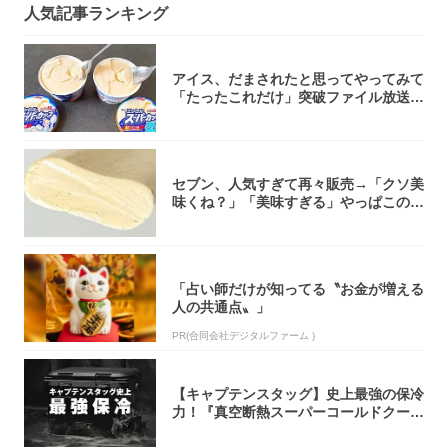
人気記事ランキング
アイス、だまされたと思ってやってみて
「たったこれだけ」突破ファイル放送で
大注目！...
セブン、人気すぎて再々販売→「クソ美
味くね？」「美味すぎる」やっぱこのク
オリティ...
「占い師だけが知ってる〝お金が増える
人の共通点〟」
PR(合同会社デジタルファーム )
【キャプテンスタッグ】史上最強の保冷
力！『真空断熱スーパーコールドクーラ
ーボック...