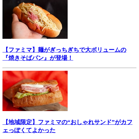
【ファミマ】麺がぎっちぎちで大ボリュームの
『焼きそばパン』が登場！
【地域限定】ファミマの“おしゃれサンド”がカフ
ェっぽくてよかった