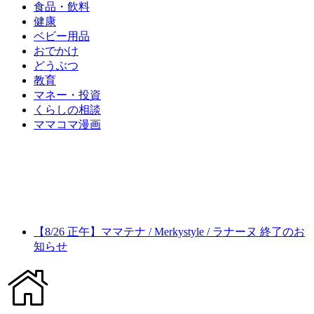
食品・飲料
健康
ベビー用品
おでかけ
どうぶつ
教育
マネー・投資
くらしの相談
ママコマ漫画
【8/26 正午】ママテナ / Merkystyle / ラナーヌ 終了のお
知らせ