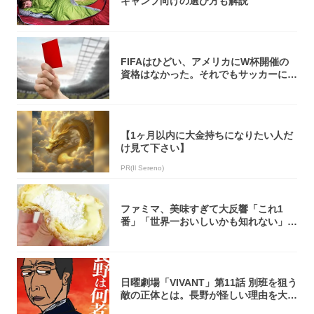
キャンプ向けの選び方も解説
FIFAはひどい、アメリカにW杯開催の
資格はなかった。それでもサッカーには
夢があ...
【1ヶ月以内に大金持ちになりたい人だ
け見て下さい】
PR(Il Sereno)
ファミマ、美味すぎて大反響「これ1
番」「世界一おいしいかも知れない」
「飲めそう」
日曜劇場「VIVANT」第11話 別班を狙う
敵の正体とは。長野が怪しい理由を大
考...