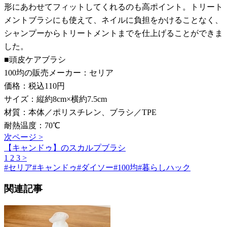
形にあわせてフィットしてくれるのも高ポイント。トリート
メントブラシにも使えて、ネイルに負担をかけることなく、
シャンプーからトリートメントまでを仕上げることができま
した。
■頭皮ケアブラシ
100均の販売メーカー：セリア
価格：税込110円
サイズ：縦約8cm×横約7.5cm
材質：本体／ポリスチレン、ブラシ／TPE
耐熱温度：70℃
次ページ >
【キャンドゥ】のスカルプブラシ
1
2
3
>
#
セリア
#
キャンドゥ
#
ダイソー
#
100均
#
暮らしハック
関連記事