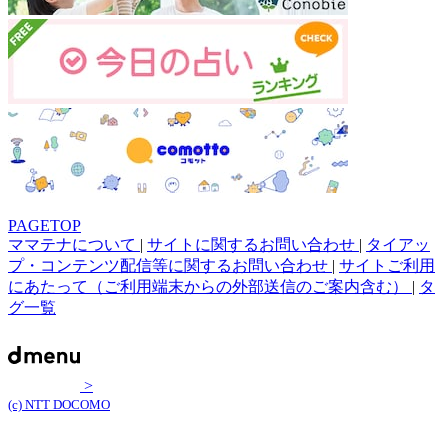
PAGETOP
ママテナについて
|
サイトに関するお問い合わせ
|
タイアッ
プ・コンテンツ配信等に関するお問い合わせ
|
サイトご利用
にあたって（ご利用端末からの外部送信のご案内含む）
|
タ
グ一覧
>
(c) NTT DOCOMO