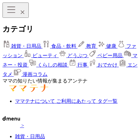
カテゴリ
雑貨・日用品
食品・飲料
教育
健康
ファ
ッション
ビューティ
どうぶつ
ベビー用品
マ
ネー・投資
くらしの相談
行事
おでかけ
エン
タメ
漫画コラム
ママの知りたい情報が集まるアンテナ
ママテナについて
ご利用にあたって
タグ一覧
>
雑貨・日用品