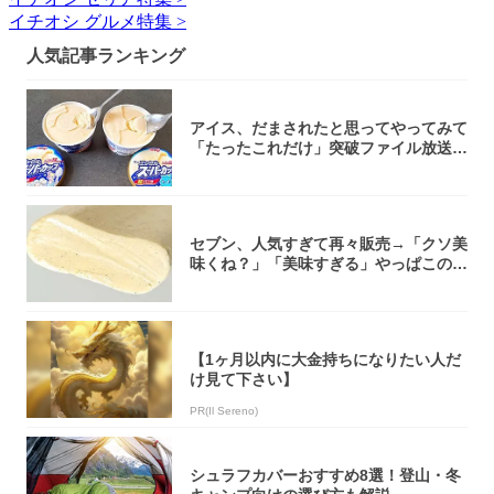
イチオシ グルメ特集 >
人気記事ランキング
アイス、だまされたと思ってやってみて
「たったこれだけ」突破ファイル放送で
大注目！...
セブン、人気すぎて再々販売→「クソ美
味くね？」「美味すぎる」やっぱこのク
オリティ...
【1ヶ月以内に大金持ちになりたい人だ
け見て下さい】
PR(Il Sereno)
シュラフカバーおすすめ8選！登山・冬