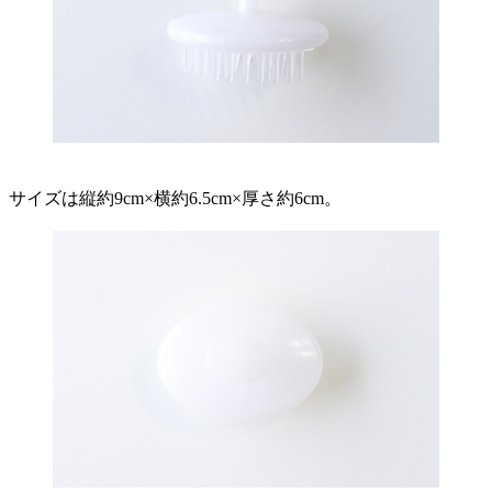
サイズは縦約9cm×横約6.5cm×厚さ約6cm。