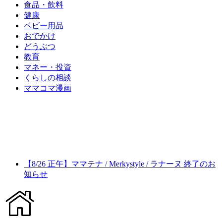
食品・飲料
健康
ベビー用品
おでかけ
どうぶつ
教育
マネー・投資
くらしの相談
ママコマ漫画
【8/26 正午】ママテナ / Merkystyle / ラナーヌ 終了のお
知らせ