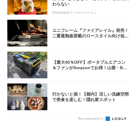
わらない
PR(合同会社デジタルファーム )
ユニフレーム『ファイアレイル』発売！
二重遮熱板搭載のロースタイル向け低型
焚き火台
【最大40％OFF】ポータブルエアコン
＆ファンがAmazonでお得！山善・Bo
u...
行かないと損！【都内】涼しい洗練空間
で美食を楽しむ！隠れ家スポット
Recommended by