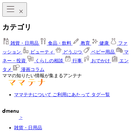
カテゴリ
雑貨・日用品
食品・飲料
教育
健康
ファ
ッション
ビューティ
どうぶつ
ベビー用品
マ
ネー・投資
くらしの相談
行事
おでかけ
エン
タメ
漫画コラム
ママの知りたい情報が集まるアンテナ
ママテナについて
ご利用にあたって
タグ一覧
>
雑貨・日用品