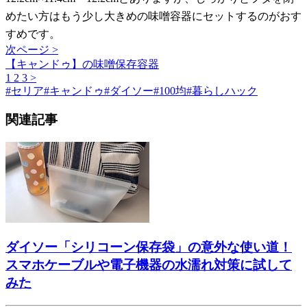
めたい方はもう少し大きめの味噌容器にセットするのがおす
すめです。
次ページ >
【キャンドゥ】の味噌保存容器
1
2
3
>
#
セリア
#
キャンドゥ
#
ダイソー
#
100均
#
暮らしハック
関連記事
ダイソー「シリコーン保存袋」の意外な使い道！
スマホケーブルや電子機器の水濡れ対策に試して
みた