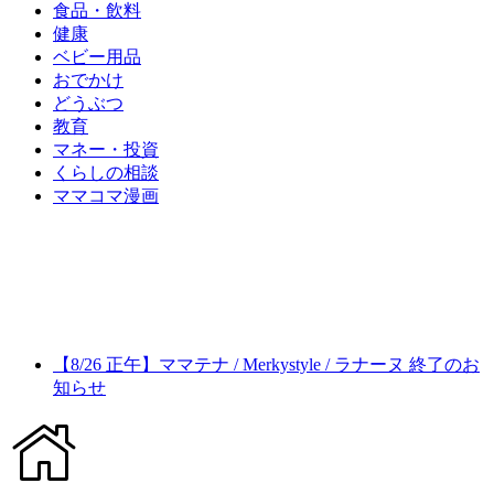
食品・飲料
健康
ベビー用品
おでかけ
どうぶつ
教育
マネー・投資
くらしの相談
ママコマ漫画
【8/26 正午】ママテナ / Merkystyle / ラナーヌ 終了のお
知らせ