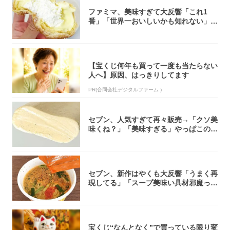
ファミマ、美味すぎて大反響「これ1
番」「世界一おいしいかも知れない」
「飲めそう」
【宝くじ何年も買って一度も当たらない
人へ】原因、はっきりしてます
PR(合同会社デジタルファーム )
セブン、人気すぎて再々販売→「クソ美
味くね？」「美味すぎる」やっぱこのク
オリティ...
セブン、新作はやくも大反響「うまく再
現してる」「スープ美味い具材邪魔って
くらい美...
宝くじ“なんとなく”で買っている限り変