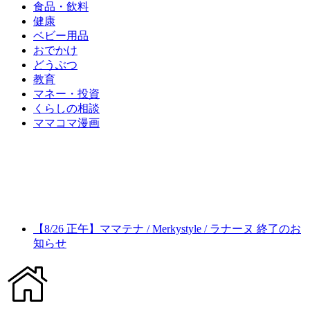
食品・飲料
健康
ベビー用品
おでかけ
どうぶつ
教育
マネー・投資
くらしの相談
ママコマ漫画
【8/26 正午】ママテナ / Merkystyle / ラナーヌ 終了のお
知らせ