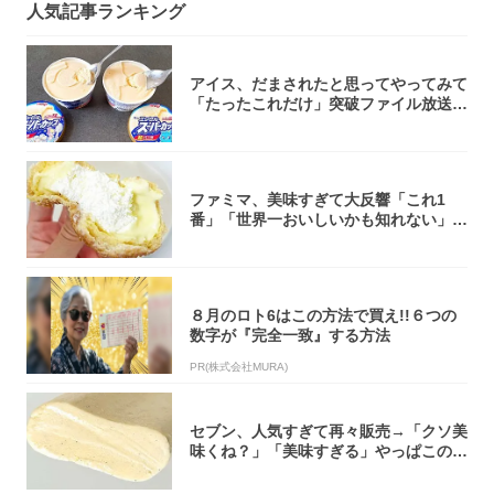
人気記事ランキング
アイス、だまされたと思ってやってみて
「たったこれだけ」突破ファイル放送で
大注目！...
ファミマ、美味すぎて大反響「これ1
番」「世界一おいしいかも知れない」
「飲めそう」
８月のロト6はこの方法で買え!!６つの
数字が『完全一致』する方法
PR(株式会社MURA)
セブン、人気すぎて再々販売→「クソ美
味くね？」「美味すぎる」やっぱこのク
オリティ...