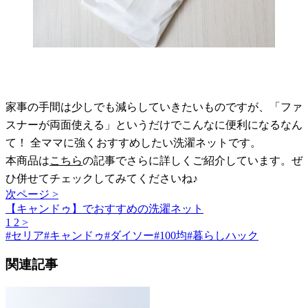
家事の手間は少しでも減らしていきたいものですが、「ファ
スナーが両面使える」というだけでこんなに便利になるなん
て！ 全ママに強くおすすめしたい洗濯ネットです。
本商品は
こちら
の記事でさらに詳しくご紹介しています。ぜ
ひ併せてチェックしてみてくださいね♪
次ページ >
【キャンドゥ】でおすすめの洗濯ネット
1
2
>
#
セリア
#
キャンドゥ
#
ダイソー
#
100均
#
暮らしハック
関連記事