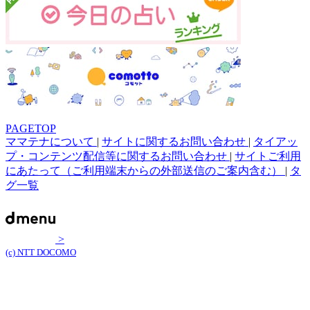
PAGETOP
ママテナについて
|
サイトに関するお問い合わせ
|
タイアッ
プ・コンテンツ配信等に関するお問い合わせ
|
サイトご利用
にあたって（ご利用端末からの外部送信のご案内含む）
|
タ
グ一覧
>
(c) NTT DOCOMO