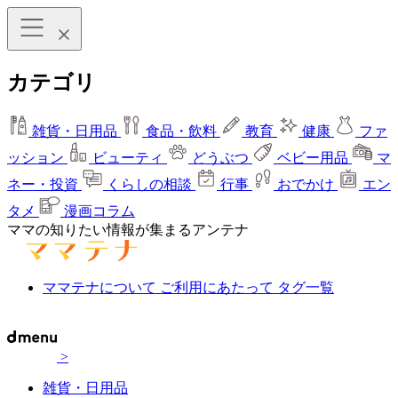
カテゴリ
雑貨・日用品
食品・飲料
教育
健康
ファ
ッション
ビューティ
どうぶつ
ベビー用品
マ
ネー・投資
くらしの相談
行事
おでかけ
エン
タメ
漫画コラム
ママの知りたい情報が集まるアンテナ
ママテナについて
ご利用にあたって
タグ一覧
>
雑貨・日用品