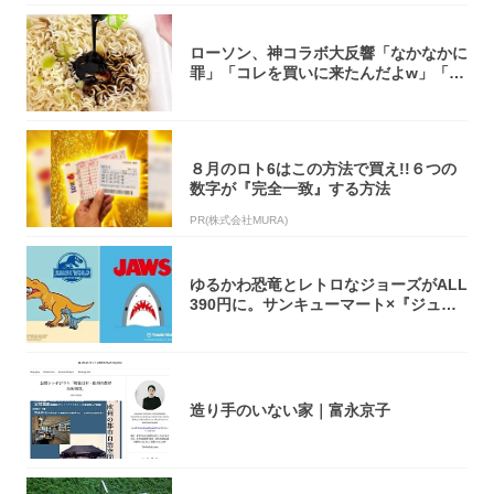
ローソン、神コラボ大反響「なかなかに
罪」「コレを買いに来たんだよw」「３
件まわっ...
８月のロト6はこの方法で買え!!６つの
数字が『完全一致』する方法
PR(株式会社MURA)
ゆるかわ恐竜とレトロなジョーズがALL
390円に。サンキューマート×『ジュラ
シッ...
造り手のいない家｜富永京子