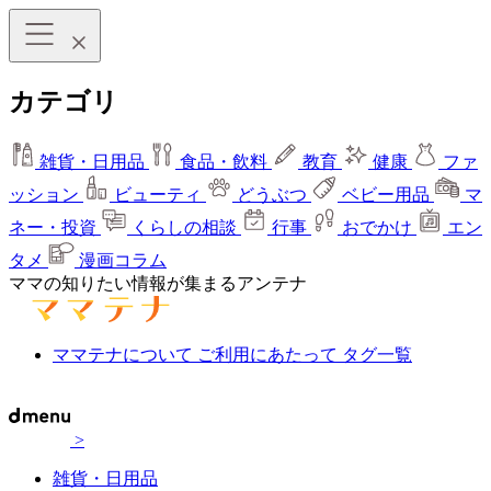
カテゴリ
雑貨・日用品
食品・飲料
教育
健康
ファ
ッション
ビューティ
どうぶつ
ベビー用品
マ
ネー・投資
くらしの相談
行事
おでかけ
エン
タメ
漫画コラム
ママの知りたい情報が集まるアンテナ
ママテナについて
ご利用にあたって
タグ一覧
>
雑貨・日用品