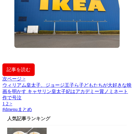
記事を読む
次ページ >
ウィリアム皇太子、ジョージ王子ら子どもたちが大好きな映
画を明かす キャサリン皇太子妃はアカデミー賞ノミネート
作で号泣
1
2
>
#
dmenuまとめ
人気記事ランキング