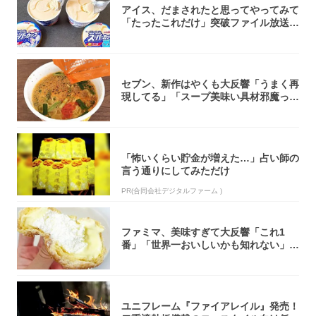
アイス、だまされたと思ってやってみて
「たったこれだけ」突破ファイル放送で
大注目！...
セブン、新作はやくも大反響「うまく再
現してる」「スープ美味い具材邪魔って
くらい美...
「怖いくらい貯金が増えた…」占い師の
言う通りにしてみただけ
PR(合同会社デジタルファーム )
ファミマ、美味すぎて大反響「これ1
番」「世界一おいしいかも知れない」
「飲めそう」
ユニフレーム『ファイアレイル』発売！