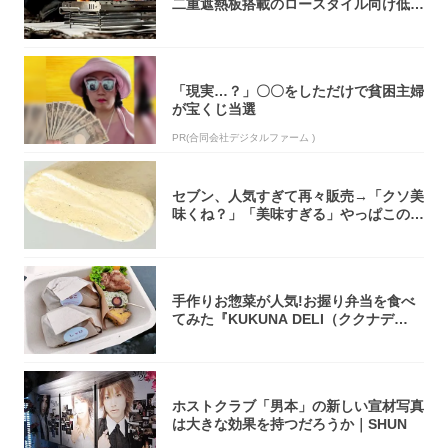
二重遮熱板搭載のロースタイル向け低型
焚き火台
「現実…？」〇〇をしただけで貧困主婦
が宝くじ当選
PR(合同会社デジタルファーム )
セブン、人気すぎて再々販売→「クソ美
味くね？」「美味すぎる」やっぱこのク
オリティ...
手作りお惣菜が人気!お握り弁当を食べ
てみた『KUKUNA DELI（ククナデ
リ）...
ホストクラブ「男本」の新しい宣材写真
は大きな効果を持つだろうか｜SHUN