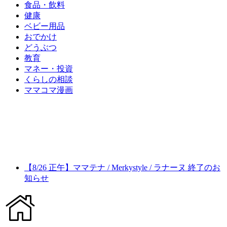
食品・飲料
健康
ベビー用品
おでかけ
どうぶつ
教育
マネー・投資
くらしの相談
ママコマ漫画
【8/26 正午】ママテナ / Merkystyle / ラナーヌ 終了のお
知らせ