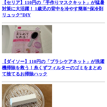
【セリア】110円の「手作りマスクキット」が猛暑
対策に大活躍！ 1歳児の背中を冷やす簡単“保冷剤
リュック”DIY
【ダイソー】110円の「ブラシケアネット」が洗濯
機掃除を救う！糸くずフィルターのゴミをまとめ
て捨てるお掃除ハック