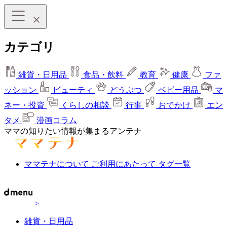
カテゴリ
雑貨・日用品
食品・飲料
教育
健康
ファ
ッション
ビューティ
どうぶつ
ベビー用品
マ
ネー・投資
くらしの相談
行事
おでかけ
エン
タメ
漫画コラム
ママの知りたい情報が集まるアンテナ
ママテナについて
ご利用にあたって
タグ一覧
>
雑貨・日用品