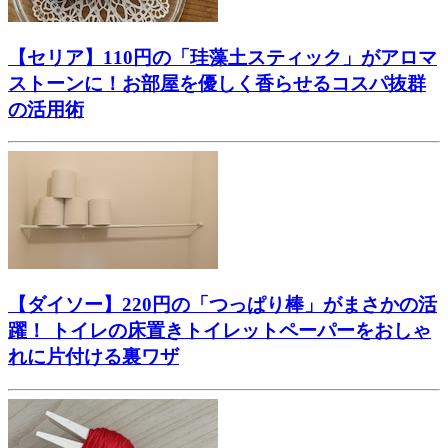
【セリア】110円の「珪藻土スティック」がアロマ
ストーンに！お部屋を優しく香らせるコスパ抜群
の活用術
【ダイソー】220円の「つっぱり棒」がまさかの活
躍！ トイレの床置きトイレットペーパーをおしゃ
れに片付ける裏ワザ