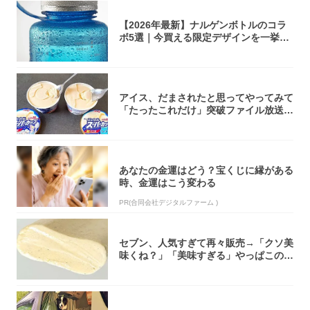
【2026年最新】ナルゲンボトルのコラ
ボ5選｜今買える限定デザインを一挙紹
介！
アイス、だまされたと思ってやってみて
「たったこれだけ」突破ファイル放送で
大注目！...
あなたの金運はどう？宝くじに縁がある
時、金運はこう変わる
PR(合同会社デジタルファーム )
セブン、人気すぎて再々販売→「クソ美
味くね？」「美味すぎる」やっぱこのク
オリティ...