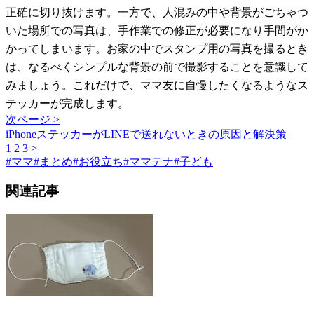
正確に切り抜けます。一方で、人混みの中や背景がごちゃつ
いた場所での写真は、手作業での修正が必要になり手間がか
かってしまいます。お家の中でスタンプ用の写真を撮るとき
は、なるべくシンプルな背景の前で撮影することを意識して
みましょう。これだけで、ママ友に自慢したくなるようなス
テッカーが完成します。
次ページ >
iPhoneステッカーがLINEで送れないときの原因と解決策
1
2
3
>
#
ママ
#
まとめ
#
お役立ち
#
ママテナ
#
子ども
関連記事