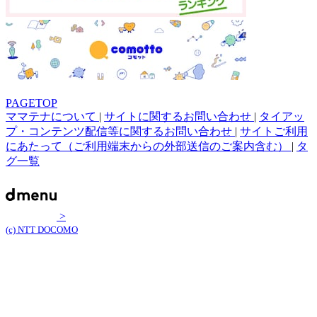
PAGETOP
ママテナについて
|
サイトに関するお問い合わせ
|
タイアッ
プ・コンテンツ配信等に関するお問い合わせ
|
サイトご利用
にあたって（ご利用端末からの外部送信のご案内含む）
|
タ
グ一覧
>
(c) NTT DOCOMO