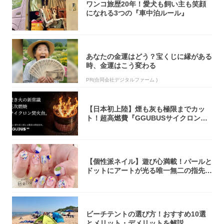
ワンコ旅歴20年！愛犬も飼い主も笑顔
になれる3つの『車中泊ルール』
あなたの金運はどう？宝くじに縁がある
時、金運はこう変わる
PR(合同会社デジタルファーム )
【日本初上陸】煙も灰も極限までカッ
ト！超高燃費『GGUBUSサイクロン焚
火台』が...
【個性派ネイル】遊び心満載！パールと
ドットにアートが光る唯一無二の指先が
完成！
ビーチテントの選び方！おすすめ10選
とメリット・デメリットを解説