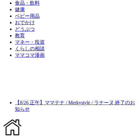
食品・飲料
健康
ベビー用品
おでかけ
どうぶつ
教育
マネー・投資
くらしの相談
ママコマ漫画
【8/26 正午】ママテナ / Merkystyle / ラナーヌ 終了のお
知らせ