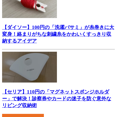
【ダイソー】100円の「洗濯バサミ」が糸巻きに大
変身！絡まりがちな刺繍糸をかわいくすっきり収
納するアイデア
【セリア】110円の「マグネットスポンジホルダ
ー」で解決！診察券やカードの迷子を防ぐ意外な
リビング収納術