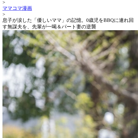
>
ママコマ漫画
>
息子が涙した「優しいママ」の記憶。0歳児をBBQに連れ回
す無謀夫を、先輩が一喝＆パート妻の逆襲