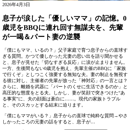
2026年4月3日
息子が涙した「優しいママ」の記憶。0
歳児をBBQに連れ回す無謀夫を、先輩
が一喝＆パート妻の逆襲
「僕にもママ、いるの？」父子家庭で育つ息子からの直球す
ぎる質問。かつて優しかった元妻の思い出を語り聞かせる
と、息子が見せた「切なすぎる反応」に涙が止まりません。
一方、生後間もない0歳児を抱え、先輩主催のBBQに「家族
で行くぞ」としつこく強要する無知な夫。妻の制止を無視す
る彼に対し、主催者の先輩が放った「神対応」の一言とは？
さらに、離婚を武器に「パートのくせに生活できるのか」と
高圧的な態度をとる夫。しかし、妻が笑顔で突きつけた“あ
る事実”に、夫の顔面は蒼白に……。現代の家族トラブル
と、そのスカッとする結末に迫ります。
「僕にもママがいる？」息子からの直球で純粋な質問→やさ
しかったころの元妻の話をすると、息子が…