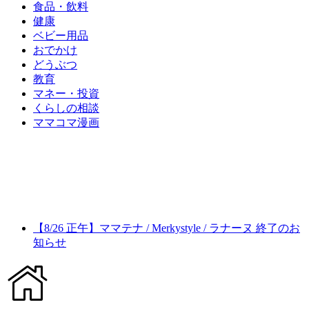
食品・飲料
健康
ベビー用品
おでかけ
どうぶつ
教育
マネー・投資
くらしの相談
ママコマ漫画
【8/26 正午】ママテナ / Merkystyle / ラナーヌ 終了のお
知らせ