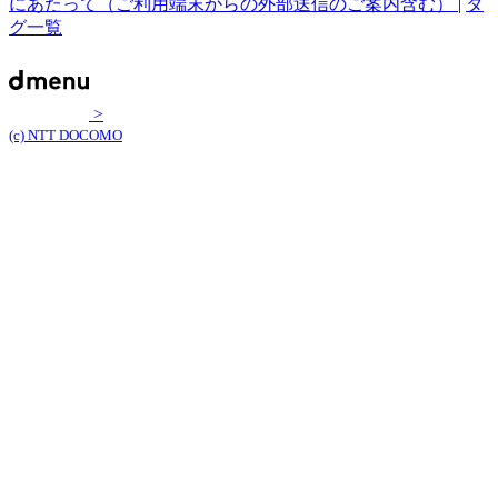
にあたって（ご利用端末からの外部送信のご案内含む）
|
タ
グ一覧
>
(c) NTT DOCOMO