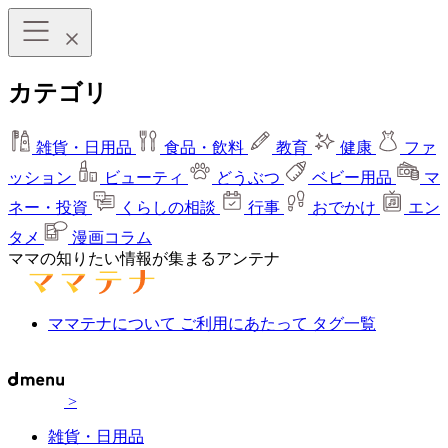
カテゴリ
雑貨・日用品
食品・飲料
教育
健康
ファ
ッション
ビューティ
どうぶつ
ベビー用品
マ
ネー・投資
くらしの相談
行事
おでかけ
エン
タメ
漫画コラム
ママの知りたい情報が集まるアンテナ
ママテナについて
ご利用にあたって
タグ一覧
>
雑貨・日用品