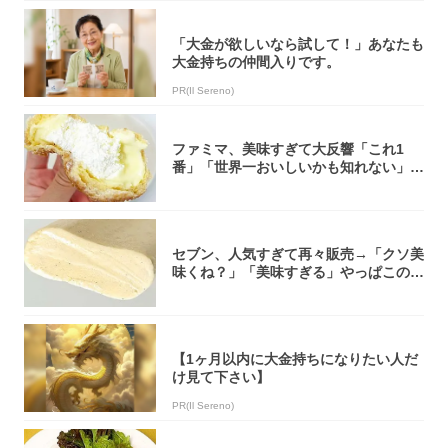
「大金が欲しいなら試して！」あなたも
大金持ちの仲間入りです。
PR(Il Sereno)
ファミマ、美味すぎて大反響「これ1
番」「世界一おいしいかも知れない」
「飲めそう」
セブン、人気すぎて再々販売→「クソ美
味くね？」「美味すぎる」やっぱこのク
オリティ...
【1ヶ月以内に大金持ちになりたい人だ
け見て下さい】
PR(Il Sereno)