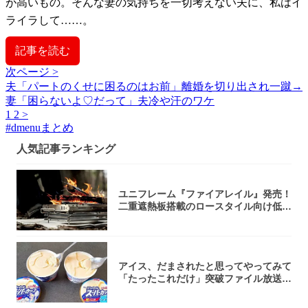
が高いもの。そんな妻の気持ちを一切考えない夫に、私はイ
ライラして……。
記事を読む
次ページ >
夫「パートのくせに困るのはお前」離婚を切り出され一蹴→
妻「困らないよ♡だって」夫冷や汗のワケ
1
2
>
#
dmenuまとめ
人気記事ランキング
ユニフレーム『ファイアレイル』発売！
二重遮熱板搭載のロースタイル向け低型
焚き火台
アイス、だまされたと思ってやってみて
「たったこれだけ」突破ファイル放送で
大注目！...