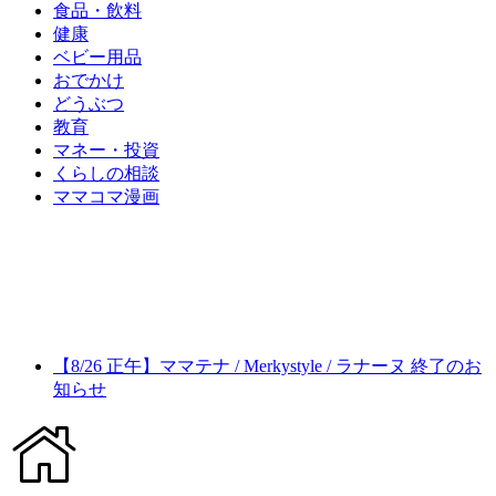
食品・飲料
健康
ベビー用品
おでかけ
どうぶつ
教育
マネー・投資
くらしの相談
ママコマ漫画
【8/26 正午】ママテナ / Merkystyle / ラナーヌ 終了のお
知らせ