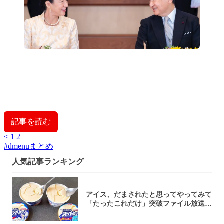
記事を読む
<
1
2
#
dmenuまとめ
人気記事ランキング
アイス、だまされたと思ってやってみて
「たったこれだけ」突破ファイル放送で
大注目！...