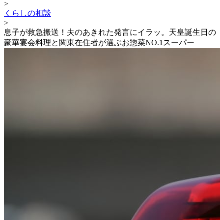
>
くらしの相談
>
息子が救急搬送！夫のあきれた発言にイラッ。天皇誕生日の
豪華宴会料理と関東在住者が選ぶお惣菜NO.1スーパー