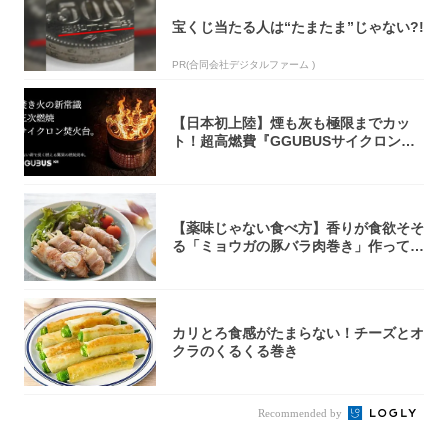
宝くじ当たる人は“たまたま”じゃない?!
PR(合同会社デジタルファーム )
【日本初上陸】煙も灰も極限までカッ
ト！超高燃費『GGUBUSサイクロン焚
火台』が...
【薬味じゃない食べ方】香りが食欲そそ
る「ミョウガの豚バラ肉巻き」作ってみ
た！辛み...
カリとろ食感がたまらない！チーズとオ
クラのくるくる巻き
Recommended by