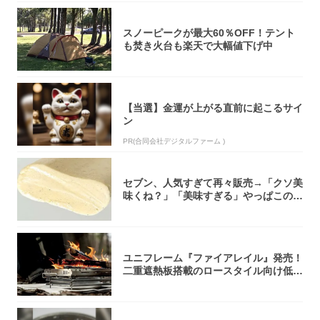
スノーピークが最大60％OFF！テント
も焚き火台も楽天で大幅値下げ中
【当選】金運が上がる直前に起こるサイ
ン
PR(合同会社デジタルファーム )
セブン、人気すぎて再々販売→「クソ美
味くね？」「美味すぎる」やっぱこのク
オリティ...
ユニフレーム『ファイアレイル』発売！
二重遮熱板搭載のロースタイル向け低型
焚き火台