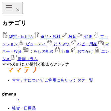
カテゴリ
雑貨・日用品
食品・飲料
教育
健康
ファ
ッション
ビューティ
どうぶつ
ベビー用品
マ
ネー・投資
くらしの相談
行事
おでかけ
エン
タメ
漫画コラム
ママの知りたい情報が集まるアンテナ
ママテナについて
ご利用にあたって
タグ一覧
>
雑貨・日用品