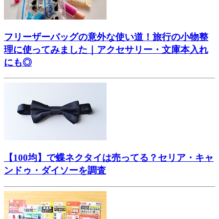
フリーザーバッグの意外な使い道！旅行の小物整
理に使ってみました｜アクセサリー・文庫本入れ
にも◎
【100均】で蝶ネクタイは売ってる？セリア・キャ
ンドゥ・ダイソーを調査