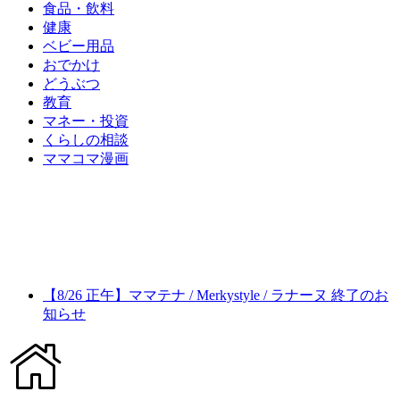
食品・飲料
健康
ベビー用品
おでかけ
どうぶつ
教育
マネー・投資
くらしの相談
ママコマ漫画
【8/26 正午】ママテナ / Merkystyle / ラナーヌ 終了のお
知らせ