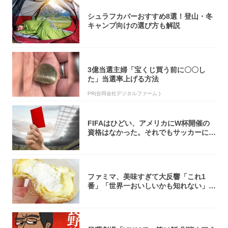
シュラフカバーおすすめ8選！登山・冬
キャンプ向けの選び方も解説
3億当選主婦「宝くじ買う前に〇〇し
た」当選率上げる方法
PR(合同会社デジタルファーム )
FIFAはひどい、アメリカにW杯開催の
資格はなかった。それでもサッカーには
夢があ...
ファミマ、美味すぎて大反響「これ1
番」「世界一おいしいかも知れない」
「飲めそう」