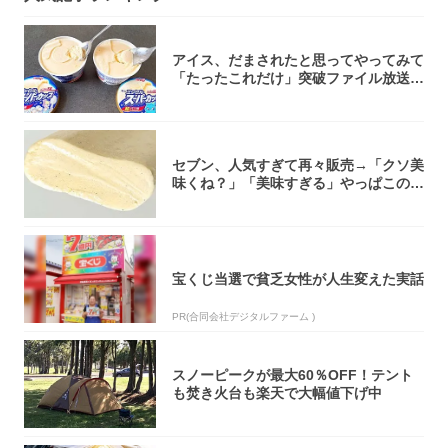
アイス、だまされたと思ってやってみて
「たったこれだけ」突破ファイル放送で
大注目！...
セブン、人気すぎて再々販売→「クソ美
味くね？」「美味すぎる」やっぱこのク
オリティ...
宝くじ当選で貧乏女性が人生変えた実話
PR(合同会社デジタルファーム )
スノーピークが最大60％OFF！テント
も焚き火台も楽天で大幅値下げ中