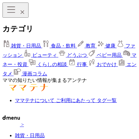
カテゴリ
雑貨・日用品
食品・飲料
教育
健康
ファ
ッション
ビューティ
どうぶつ
ベビー用品
マ
ネー・投資
くらしの相談
行事
おでかけ
エン
タメ
漫画コラム
ママの知りたい情報が集まるアンテナ
ママテナについて
ご利用にあたって
タグ一覧
>
雑貨・日用品