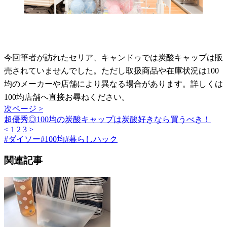
今回筆者が訪れたセリア、キャンドゥでは炭酸キャップは販
売されていませんでした。ただし取扱商品や在庫状況は100
均のメーカーや店舗により異なる場合があります。詳しくは
100均店舗へ直接お尋ねください。
次ページ >
超優秀◎100均の炭酸キャップは炭酸好きなら買うべき！
<
1
2
3
>
#
ダイソー
#
100均
#
暮らしハック
関連記事