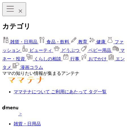
カテゴリ
雑貨・日用品
食品・飲料
教育
健康
ファ
ッション
ビューティ
どうぶつ
ベビー用品
マ
ネー・投資
くらしの相談
行事
おでかけ
エン
タメ
漫画コラム
ママの知りたい情報が集まるアンテナ
ママテナについて
ご利用にあたって
タグ一覧
>
雑貨・日用品