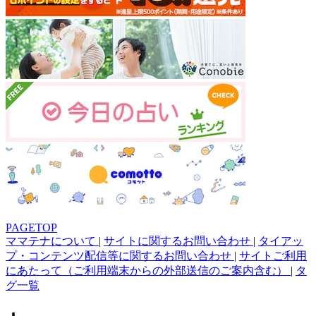
PAGETOP
ママテナについて
|
サイトに関するお問い合わせ
|
タイアッ
プ・コンテンツ配信等に関するお問い合わせ
|
サイトご利用
にあたって（ご利用端末からの外部送信のご案内含む）
|
タ
グ一覧