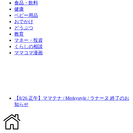
食品・飲料
健康
ベビー用品
おでかけ
どうぶつ
教育
マネー・投資
くらしの相談
ママコマ漫画
【8/26 正午】ママテナ / Merkystyle / ラナーヌ 終了のお
知らせ