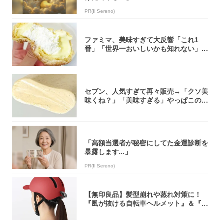
PR(Il Sereno)
ファミマ、美味すぎて大反響「これ1
番」「世界一おいしいかも知れない」
「飲めそう」
セブン、人気すぎて再々販売→「クソ美
味くね？」「美味すぎる」やっぱこのク
オリティ...
「高額当選者が秘密にしてた金運診断を
暴露します...」
PR(Il Sereno)
【無印良品】髪型崩れや蒸れ対策に！
『風が抜ける自転車ヘルメット』＆『2
0型自転車...