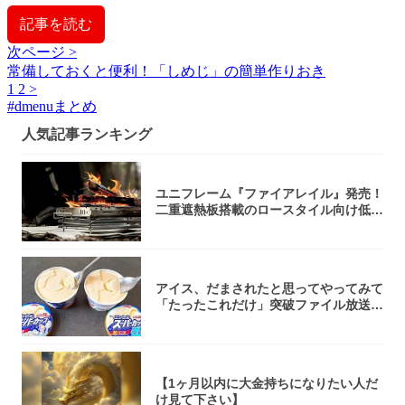
記事を読む
次ページ >
常備しておくと便利！「しめじ」の簡単作りおき
1
2
>
#
dmenuまとめ
人気記事ランキング
ユニフレーム『ファイアレイル』発売！
二重遮熱板搭載のロースタイル向け低型
焚き火台
アイス、だまされたと思ってやってみて
「たったこれだけ」突破ファイル放送で
大注目！...
【1ヶ月以内に大金持ちになりたい人だ
け見て下さい】