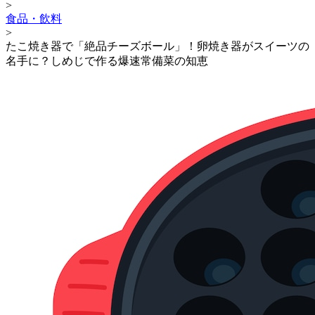
>
食品・飲料
>
たこ焼き器で「絶品チーズボール」！卵焼き器がスイーツの
名手に？しめじで作る爆速常備菜の知恵