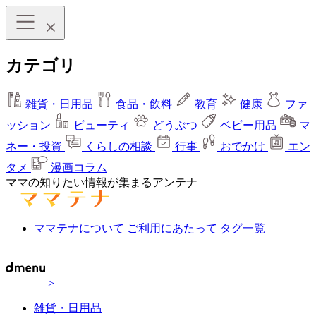
カテゴリ
雑貨・日用品
食品・飲料
教育
健康
ファ
ッション
ビューティ
どうぶつ
ベビー用品
マ
ネー・投資
くらしの相談
行事
おでかけ
エン
タメ
漫画コラム
ママの知りたい情報が集まるアンテナ
ママテナについて
ご利用にあたって
タグ一覧
>
雑貨・日用品