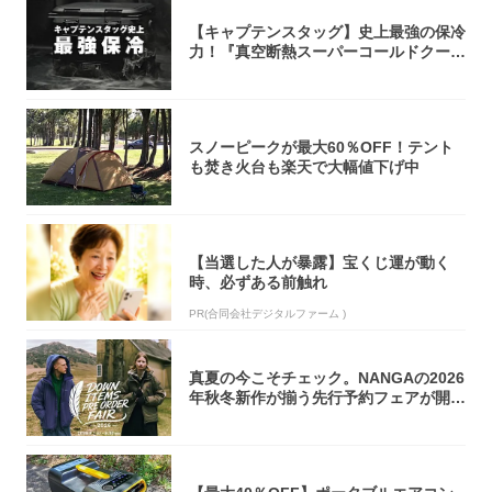
【キャプテンスタッグ】史上最強の保冷
力！『真空断熱スーパーコールドクーラ
ーボック...
スノーピークが最大60％OFF！テント
も焚き火台も楽天で大幅値下げ中
【当選した人が暴露】宝くじ運が動く
時、必ずある前触れ
PR(合同会社デジタルファーム )
真夏の今こそチェック。NANGAの2026
年秋冬新作が揃う先行予約フェアが開催
中...