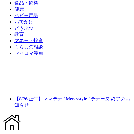
食品・飲料
健康
ベビー用品
おでかけ
どうぶつ
教育
マネー・投資
くらしの相談
ママコマ漫画
【8/26 正午】ママテナ / Merkystyle / ラナーヌ 終了のお
知らせ