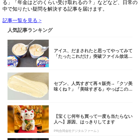
る」「年金はどのくらい受け取れるの？」などなど、日常の
中で知りたい疑問を解決する記事を届けます。
記事一覧を見る >
人気記事ランキング
アイス、だまされたと思ってやってみて
「たったこれだけ」突破ファイル放送で
大注目！...
セブン、人気すぎて再々販売→「クソ美
味くね？」「美味すぎる」やっぱこのク
オリティ...
【宝くじ何年も買って一度も当たらない
人へ】原因、はっきりしてます
PR(合同会社デジタルファーム )