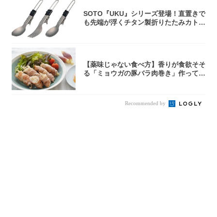
SOTO『UKU』シリーズ登場！直置きで
も先端が浮くチタン製折りたたみカトラ
リー
【薬味じゃない食べ方】香りが食欲そそ
る「ミョウガの豚バラ肉巻き」作ってみ
た！辛み...
Recommended by