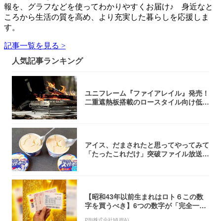
報を、グラフなどを使ってわかりやすくお届け♪ 身近なと
ころから生活の質を高め、より充実した暮らしを応援しま
す。
記事一覧を見る >
人気記事ランキング
ユニフレーム『ファイアレイル』発売！
二重遮熱板搭載のロースタイル向け低型
焚き火台
アイス、だまされたと思ってやってみて
「たったこれだけ」突破ファイル放送で
大注目！...
【昭和43年以前生まれはロト６この数
字を買うべき】6つの数字が「完全一
致」する方...
PR(株式会社MURA)