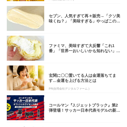
セブン、人気すぎて再々販売→「クソ美
味くね？」「美味すぎる」やっぱこのク
オリティ...
ファミマ、美味すぎて大反響「これ1
番」「世界一おいしいかも知れない」
「飲めそう」
玄関に〇〇置いてる人は金運落ちてま
す…金運を上げる方法とは
PR(合同会社デジタルファーム )
コールマン『J.ジェットブラック』第2
弾登場！サッカー日本代表モデルの新作
5アイ...