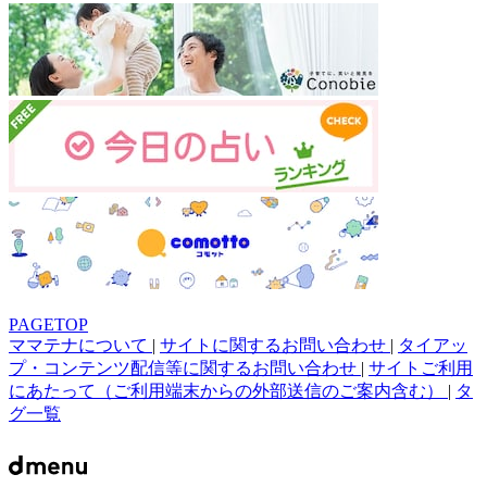
PAGETOP
ママテナについて
|
サイトに関するお問い合わせ
|
タイアッ
プ・コンテンツ配信等に関するお問い合わせ
|
サイトご利用
にあたって（ご利用端末からの外部送信のご案内含む）
|
タ
グ一覧