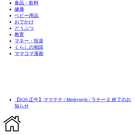
食品・飲料
健康
ベビー用品
おでかけ
どうぶつ
教育
マネー・投資
くらしの相談
ママコマ漫画
【8/26 正午】ママテナ / Merkystyle / ラナーヌ 終了のお
知らせ