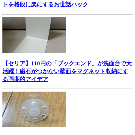
トを格段に楽にするお世話ハック
【セリア】110円の「ブックエンド」が洗面台で大
活躍！磁石がつかない壁面をマグネット収納にす
る画期的アイデア