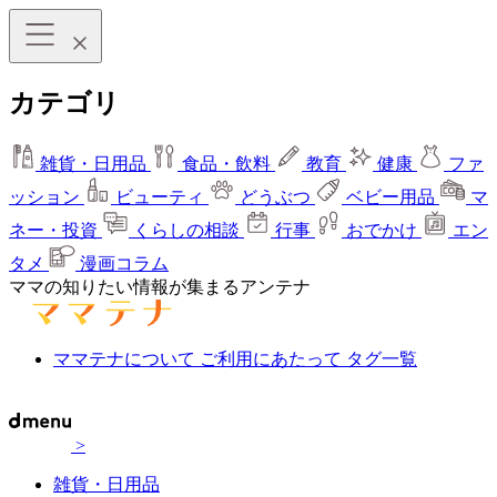
カテゴリ
雑貨・日用品
食品・飲料
教育
健康
ファ
ッション
ビューティ
どうぶつ
ベビー用品
マ
ネー・投資
くらしの相談
行事
おでかけ
エン
タメ
漫画コラム
ママの知りたい情報が集まるアンテナ
ママテナについて
ご利用にあたって
タグ一覧
>
雑貨・日用品