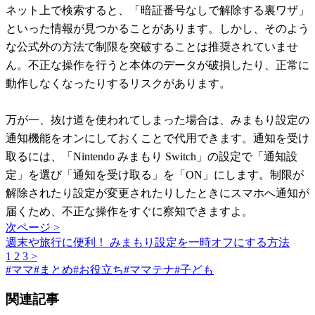
ネット上で検索すると、「暗証番号なしで解除する裏ワザ」
といった情報が見つかることがあります。しかし、そのよう
な公式外の方法で制限を突破することは推奨されていませ
ん。不正な操作を行うと本体のデータが破損したり、正常に
動作しなくなったりするリスクがあります。
万が一、抜け道を使われてしまった場合は、みまもり設定の
通知機能をオンにしておくことで代用できます。通知を受け
取るには、「Nintendo みまもり Switch」の設定で「通知設
定」を選び「通知を受け取る」を「ON」にします。制限が
解除されたり設定が変更されたりしたときにスマホへ通知が
届くため、不正な操作をすぐに察知できますよ。
次ページ >
週末や旅行に便利！ みまもり設定を一時オフにする方法
1
2
3
>
#
ママ
#
まとめ
#
お役立ち
#
ママテナ
#
子ども
関連記事