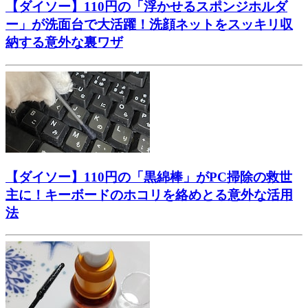
【ダイソー】110円の「浮かせるスポンジホルダ
ー」が洗面台で大活躍！洗顔ネットをスッキリ収
納する意外な裏ワザ
【ダイソー】110円の「黒綿棒」がPC掃除の救世
主に！キーボードのホコリを絡めとる意外な活用
法