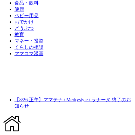
食品・飲料
健康
ベビー用品
おでかけ
どうぶつ
教育
マネー・投資
くらしの相談
ママコマ漫画
【8/26 正午】ママテナ / Merkystyle / ラナーヌ 終了のお
知らせ