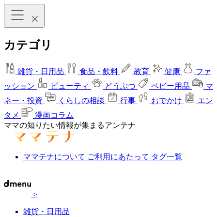
カテゴリ
雑貨・日用品
食品・飲料
教育
健康
ファ
ッション
ビューティ
どうぶつ
ベビー用品
マ
ネー・投資
くらしの相談
行事
おでかけ
エン
タメ
漫画コラム
ママの知りたい情報が集まるアンテナ
ママテナについて
ご利用にあたって
タグ一覧
>
雑貨・日用品