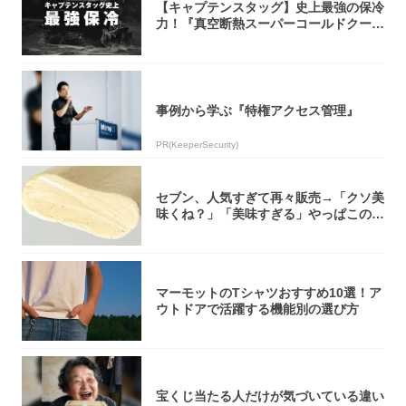
【キャプテンスタッグ】史上最強の保冷
力！『真空断熱スーパーコールドクーラ
ーボック...
事例から学ぶ『特権アクセス管理』
PR(KeeperSecurity)
セブン、人気すぎて再々販売→「クソ美
味くね？」「美味すぎる」やっぱこのク
オリティ...
マーモットのTシャツおすすめ10選！ア
ウトドアで活躍する機能別の選び方
宝くじ当たる人だけが気づいている違い