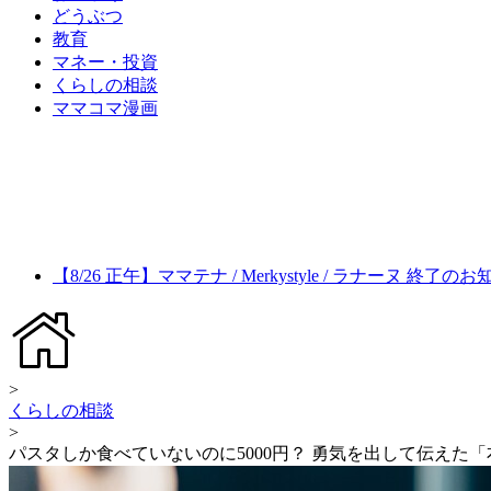
どうぶつ
教育
マネー・投資
くらしの相談
ママコマ漫画
【8/26 正午】ママテナ / Merkystyle / ラナーヌ 終了の
>
くらしの相談
>
パスタしか食べていないのに5000円？ 勇気を出して伝えた