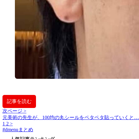
記事を読む
次ページ >
元美術の先生が、100均の丸シールをペタペタ貼っていくと
1
2
>
#
dmenuまとめ