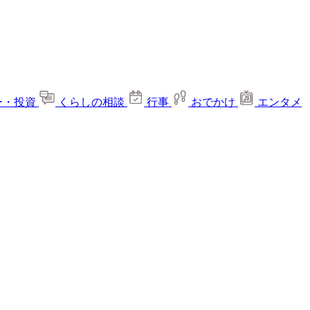
ー・投資
くらしの相談
行事
おでかけ
エンタメ