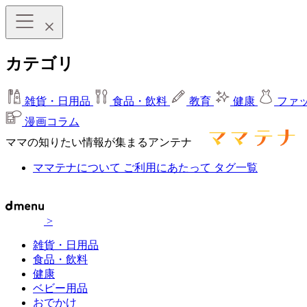
カテゴリ
雑貨・日用品
食品・飲料
教育
健康
ファ
漫画コラム
ママの知りたい情報が集まるアンテナ
ママテナについて
ご利用にあたって
タグ一覧
>
雑貨・日用品
食品・飲料
健康
ベビー用品
おでかけ