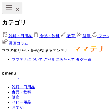
カテゴリ
雑貨・日用品
食品・飲料
教育
健康
ファ
漫画コラム
ママの知りたい情報が集まるアンテナ
ママテナについて
ご利用にあたって
タグ一覧
>
雑貨・日用品
食品・飲料
健康
ベビー用品
おでかけ