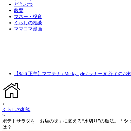
どうぶつ
教育
マネー・投資
くらしの相談
ママコマ漫画
【8/26 正午】ママテナ / Merkystyle / ラナーヌ 終了の
>
くらしの相談
>
ポテトサラダを「お店の味」に変える“水切り”の魔法。「
は？