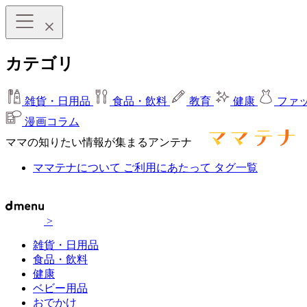
カテゴリ
雑貨・日用品
食品・飲料
教育
健康
ファ
漫画コラム
ママの知りたい情報が集まるアンテナ
ママテナについて
ご利用にあたって
タグ一覧
>
雑貨・日用品
食品・飲料
健康
ベビー用品
おでかけ