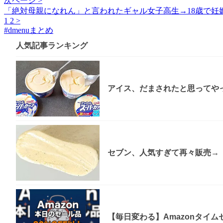
次ページ >
「絶対母親になれん」と言われたギャル女子高生→18歳で妊娠
1
2
>
#
dmenuまとめ
人気記事ランキング
アイス、だまされたと思ってやっ
セブン、人気すぎて再々販売→「
【毎日変わる】Amazonタイ