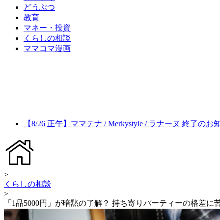
どうぶつ
教育
マネー・投資
くらしの相談
ママコマ漫画
【8/26 正午】ママテナ / Merkystyle / ラナーヌ 終了の
>
くらしの相談
>
「1品5000円」が暗黙の了解？ 持ち寄りパーティーの格差