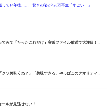
して14年後…… 驚きの姿が428万再生「すごい！」
てみて「たったこれだけ」突破ファイル放送で大注目！...
クソ美味くね？」「美味すぎる」やっぱこのクオリティ...
ムセールが見逃せない！