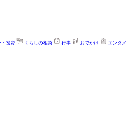
ー・投資
くらしの相談
行事
おでかけ
エンタメ