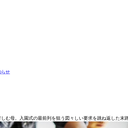
お知らせ
に苦しむ母。入園式の最前列を狙う図々しい要求を跳ね返した末