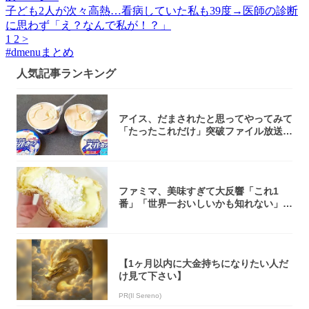
子ども2人が次々高熱…看病していた私も39度→医師の診断
に思わず「え？なんで私が！？」
1
2
>
#
dmenuまとめ
人気記事ランキング
アイス、だまされたと思ってやってみて
「たったこれだけ」突破ファイル放送で
大注目！...
ファミマ、美味すぎて大反響「これ1
番」「世界一おいしいかも知れない」
「飲めそう」
【1ヶ月以内に大金持ちになりたい人だ
け見て下さい】
PR(Il Sereno)