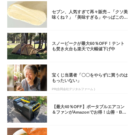
セブン、人気すぎて再々販売→「クソ美
味くね？」「美味すぎる」やっぱこのク
オリティ...
スノーピークが最大60％OFF！テント
も焚き火台も楽天で大幅値下げ中
宝くじ当選者「〇〇をやらずに買うのは
もったいない」
PR(合同会社デジタルファーム )
【最大40％OFF】ポータブルエアコン
＆ファンがAmazonでお得！山善・Bo
u...