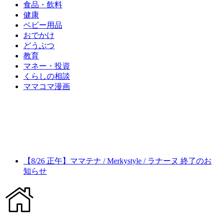
食品・飲料
健康
ベビー用品
おでかけ
どうぶつ
教育
マネー・投資
くらしの相談
ママコマ漫画
【8/26 正午】ママテナ / Merkystyle / ラナーヌ 終了のお
知らせ