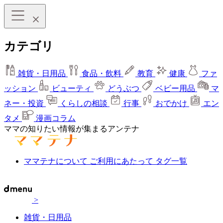
カテゴリ
雑貨・日用品
食品・飲料
教育
健康
ファ
ッション
ビューティ
どうぶつ
ベビー用品
マ
ネー・投資
くらしの相談
行事
おでかけ
エン
タメ
漫画コラム
ママの知りたい情報が集まるアンテナ
ママテナについて
ご利用にあたって
タグ一覧
>
雑貨・日用品