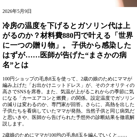
2026年5月9日
冷房の温度を下げるとガソリン代は上
がるのか？材料費880円で叶える「世界
に一つの贈り物」。 子供から感染した
はずが……医師が告げた“まさかの病
名”とは
100円ショップの毛糸8玉を使って、2歳の娘のためにママが
編み上げた「お出かけニットドレス」が、そのクオリティの
高さでSNSを席巻。また、気温が上がるこれからの季節に気
になる「カーエアコンと燃費」の関係。設定温度でガソリン
の減りは変わるのか、専門家が回答。さらに、高熱を出した
子供たちを看病していたママが発熱。当然子供と同じ病気だ
と思いきや、医師から告げられた予想外の診断結果を徹底解
説します。
2歳娘のためにママが100均の毛糸8玉を編んでいくと……