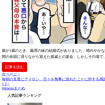
娘が1歳のとき、義理の妹の結婚式がありました。晴れやか
間の余韻に浸りながら迎えた親戚との宴会。しかしその場で
記事を読む
次ページ >
毎朝の支度にアイロン、日々を無事に送れたことに対する感
1
2
>
#
dmenuまとめ
人気記事ランキング