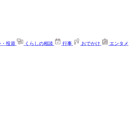
ー・投資
くらしの相談
行事
おでかけ
エンタメ