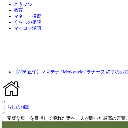
どうぶつ
教育
マネー・投資
くらしの相談
ママコマ漫画
【8/26 正午】ママテナ / Merkystyle / ラナーヌ 終了の
>
くらしの相談
>
「完璧な母」を目指して壊れた妻へ、夫が贈った最高の言葉