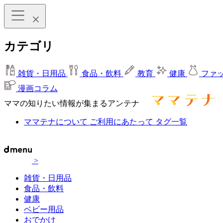
カテゴリ
雑貨・日用品
食品・飲料
教育
健康
ファ
漫画コラム
ママの知りたい情報が集まるアンテナ
ママテナについて
ご利用にあたって
タグ一覧
>
雑貨・日用品
食品・飲料
健康
ベビー用品
おでかけ