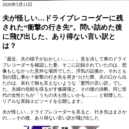
2026年5月11日
夫が怪しい…ドライブレコーダーに残
された“衝撃の行き先”。問い詰めた後
に飛び出した、あり得ない言い訳と
は？
「最近、夫の様子がおかしい……」。意を決して車のドライ
ブレコーダーを確認した妻。そこに記録されていたのは、想
像もしなかった意外な場所でした。浮気の証拠か、それとも
別の隠し事か？衝撃の行き先を突きつけた際、夫の口から出
たのは、呆れて物も言えないような「驚愕の言い訳」でし
た。夫婦の信頼を揺るがす修羅場と、その後の決断。同じ世
代の女性たちが「うちの夫も怪しいかも……」と戦慄した、
リアルな実録エピソードを公開します。
夫が怪しい…ドライブレコーダーを見ると、行き先はまさか
の…→その後、あり得ない言い訳が飛び出した