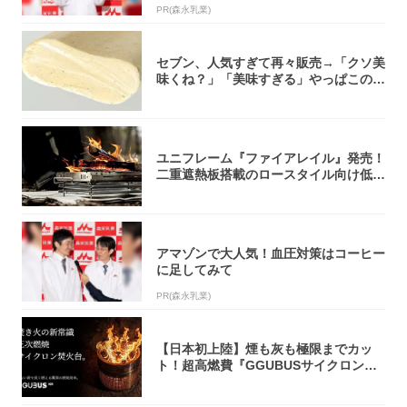
PR(森永乳業)
セブン、人気すぎて再々販売→「クソ美
味くね？」「美味すぎる」やっぱこのク
オリティ...
ユニフレーム『ファイアレイル』発売！
二重遮熱板搭載のロースタイル向け低型
焚き火台
アマゾンで大人気！血圧対策はコーヒー
に足してみて
PR(森永乳業)
【日本初上陸】煙も灰も極限までカッ
ト！超高燃費『GGUBUSサイクロン焚
火台』が...