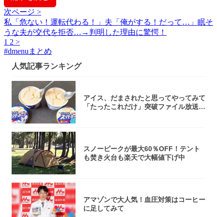
次ページ >
私「危ない！運転代わる！」夫「俺がする！だって…」眠そ
うな夫が交代を拒否…→判明した理由に驚愕！
1
2
>
#
dmenuまとめ
人気記事ランキング
アイス、だまされたと思ってやってみて
「たったこれだけ」突破ファイル放送で
大注目！...
スノーピークが最大60％OFF！テント
も焚き火台も楽天で大幅値下げ中
アマゾンで大人気！血圧対策はコーヒー
に足してみて