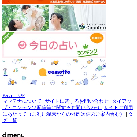
PAGETOP
ママテナについて
|
サイトに関するお問い合わせ
|
タイアッ
プ・コンテンツ配信等に関するお問い合わせ
|
サイトご利用
にあたって（ご利用端末からの外部送信のご案内含む）
|
タ
グ一覧