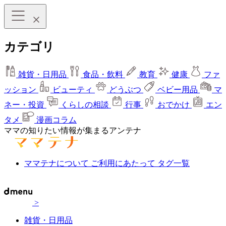
カテゴリ
雑貨・日用品
食品・飲料
教育
健康
ファ
ッション
ビューティ
どうぶつ
ベビー用品
マ
ネー・投資
くらしの相談
行事
おでかけ
エン
タメ
漫画コラム
ママの知りたい情報が集まるアンテナ
ママテナについて
ご利用にあたって
タグ一覧
>
雑貨・日用品