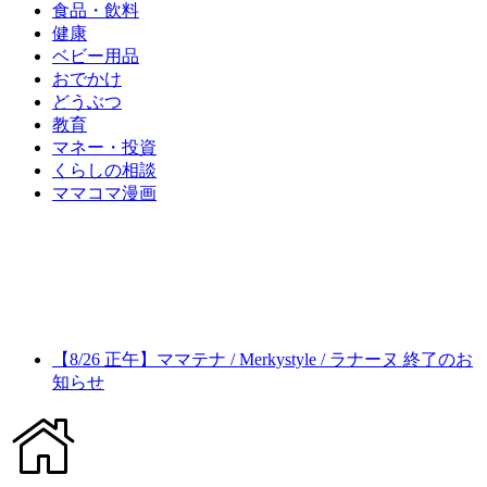
食品・飲料
健康
ベビー用品
おでかけ
どうぶつ
教育
マネー・投資
くらしの相談
ママコマ漫画
【8/26 正午】ママテナ / Merkystyle / ラナーヌ 終了のお
知らせ