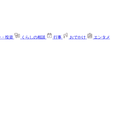
ー・投資
くらしの相談
行事
おでかけ
エンタメ