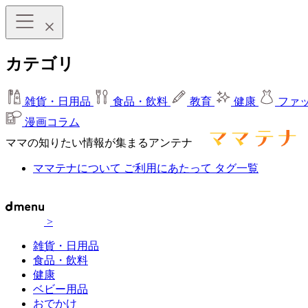
カテゴリ
雑貨・日用品
食品・飲料
教育
健康
ファ
漫画コラム
ママの知りたい情報が集まるアンテナ
ママテナについて
ご利用にあたって
タグ一覧
>
雑貨・日用品
食品・飲料
健康
ベビー用品
おでかけ