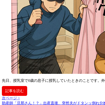
先日、授乳室で0歳の息子に授乳していたときのことです。
記事を読む
次ページ >
助産師「旦那さん！？」出産直後、突然夫がドタンッ倒れ分