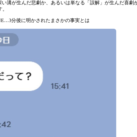
の深い溝が生んだ悲劇か、あるいは単なる「誤解」が生んだ喜劇
す。
NE…3分後に明かされたまさかの事実とは