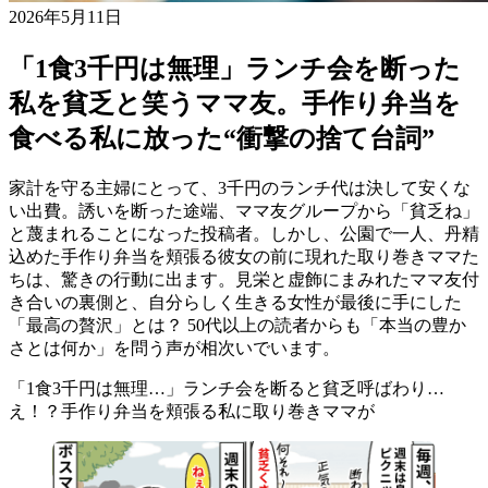
2026年5月11日
「1食3千円は無理」ランチ会を断った
私を貧乏と笑うママ友。手作り弁当を
食べる私に放った“衝撃の捨て台詞”
家計を守る主婦にとって、3千円のランチ代は決して安くな
い出費。誘いを断った途端、ママ友グループから「貧乏ね」
と蔑まれることになった投稿者。しかし、公園で一人、丹精
込めた手作り弁当を頬張る彼女の前に現れた取り巻きママた
ちは、驚きの行動に出ます。見栄と虚飾にまみれたママ友付
き合いの裏側と、自分らしく生きる女性が最後に手にした
「最高の贅沢」とは？ 50代以上の読者からも「本当の豊か
さとは何か」を問う声が相次いでいます。
「1食3千円は無理…」ランチ会を断ると貧乏呼ばわり…
え！？手作り弁当を頬張る私に取り巻きママが