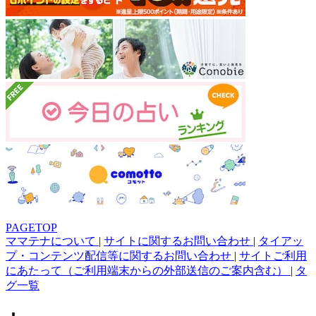
PAGETOP
ママテナについて
|
サイトに関するお問い合わせ
|
タイアッ
プ・コンテンツ配信等に関するお問い合わせ
|
サイトご利用
にあたって（ご利用端末からの外部送信のご案内含む）
|
タ
グ一覧