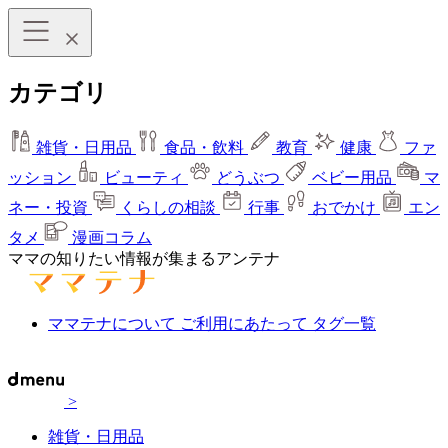
カテゴリ
雑貨・日用品
食品・飲料
教育
健康
ファ
ッション
ビューティ
どうぶつ
ベビー用品
マ
ネー・投資
くらしの相談
行事
おでかけ
エン
タメ
漫画コラム
ママの知りたい情報が集まるアンテナ
ママテナについて
ご利用にあたって
タグ一覧
>
雑貨・日用品