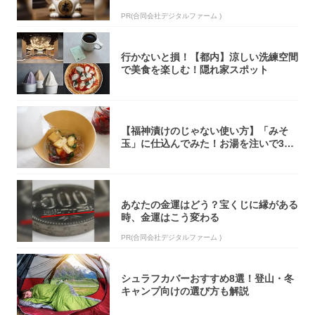
PR(合同会社デジタルファーム )
行かないと損！【都内】涼しい洗練空間
で美食を楽しむ！隠れ家スポット
【福神漬けのじゃない使い方】「みそ
玉」に仕込んでみた！お湯を注いで30
秒で…朝の...
あなたの金運はどう？宝くじに縁がある
時、金運はこう変わる
PR(合同会社デジタルファーム )
シュラフカバーおすすめ8選！登山・冬
キャンプ向けの選び方も解説