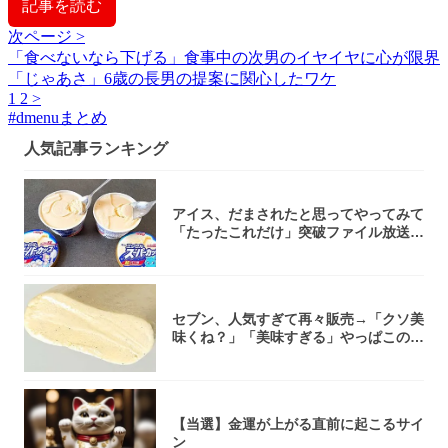
記事を読む
次ページ >
「食べないなら下げる」食事中の次男のイヤイヤに心が限界
「じゃあさ」6歳の長男の提案に関心したワケ
1
2
>
#
dmenuまとめ
人気記事ランキング
アイス、だまされたと思ってやってみて
「たったこれだけ」突破ファイル放送で
大注目！...
セブン、人気すぎて再々販売→「クソ美
味くね？」「美味すぎる」やっぱこのク
オリティ...
【当選】金運が上がる直前に起こるサイ
ン