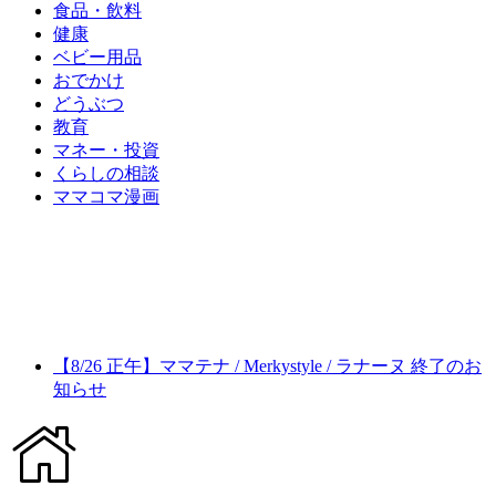
食品・飲料
健康
ベビー用品
おでかけ
どうぶつ
教育
マネー・投資
くらしの相談
ママコマ漫画
【8/26 正午】ママテナ / Merkystyle / ラナーヌ 終了のお
知らせ