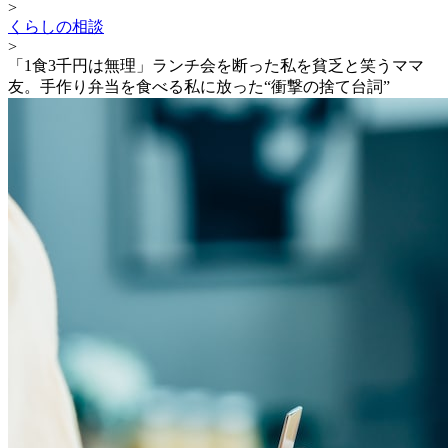
>
くらしの相談
>
「1食3千円は無理」ランチ会を断った私を貧乏と笑うママ
友。手作り弁当を食べる私に放った“衝撃の捨て台詞”