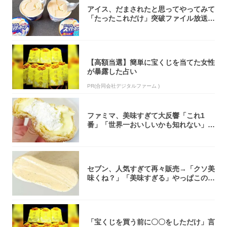
アイス、だまされたと思ってやってみて
「たったこれだけ」突破ファイル放送で
大注目！...
【高額当選】簡単に宝くじを当てた女性
が暴露した占い
PR(合同会社デジタルファーム )
ファミマ、美味すぎて大反響「これ1
番」「世界一おいしいかも知れない」
「飲めそう」
セブン、人気すぎて再々販売→「クソ美
味くね？」「美味すぎる」やっぱこのク
オリティ...
「宝くじを買う前に〇〇をしただけ」言