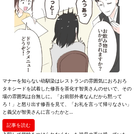
マナーを知らない幼馴染はレストランの雰囲気におろおろ
タキシードを試着した修吾を茶化す智美さんのせいで、その
場の雰囲気は台無しに。「お前部外者なんだから黙って
ろ！」と怒り出す修吾を見て、「お礼を言って帰りなさい」
と義父が智美さんに言ったかと...
記事を読む