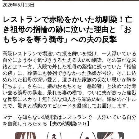
2026年5月13日
レストランで赤恥をかいた幼馴染！亡
き祖母の指輪の跡に泣いた理由と「お
もちゃを奪う義母」への夫の反撃
高級レストランで場違いな振る舞いを続け、一人浮いている
自分にようやく気づきうろたえる夫の幼馴染。その哀れな末
路とは？一方、入院で外した祖母の薬指に残っていた「指輪
の跡」に、葬儀にも参列できなかった孫娘が号泣。そこに込
められた祖母の深い愛と、遺された家族の切ない思いが胸を
打ちます。さらに、娘のおもちゃを「悪影響」と決めつけ奪
い去る義母の暴走。呆れる妻の横で、ついに夫が放った痛烈
な反撃にスカッ！無作法な知人から家族の絆、嫁姑のバトル
まで、驚きと感動のエピソードを凝縮してお届けします。
マナーを知らない幼馴染はレストランで一人浮いている自分
を自覚しうろたえる【夫の幼馴染２０】