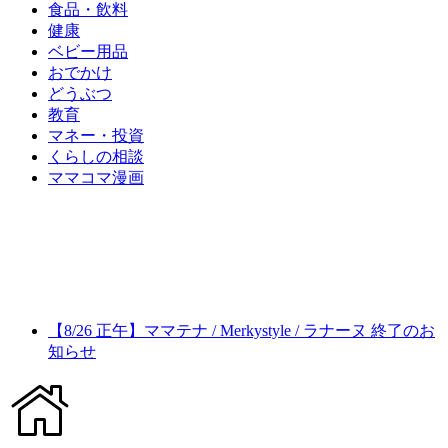
食品・飲料
健康
ベビー用品
おでかけ
どうぶつ
教育
マネー・投資
くらしの相談
ママコマ漫画
【8/26 正午】ママテナ / Merkystyle / ラナーヌ 終了のお
知らせ