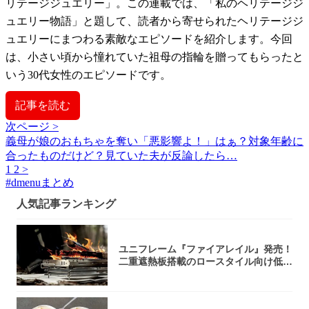
リテージジュエリー」。この連載では、「私のヘリテージジ
ュエリー物語」と題して、読者から寄せられたヘリテージジ
ュエリーにまつわる素敵なエピソードを紹介します。今回
は、小さい頃から憧れていた祖母の指輪を贈ってもらったと
いう30代女性のエピソードです。
記事を読む
次ページ >
義母が娘のおもちゃを奪い「悪影響よ！」はぁ？対象年齢に
合ったものだけど？見ていた夫が反論したら…
1
2
>
#
dmenuまとめ
人気記事ランキング
ユニフレーム『ファイアレイル』発売！
二重遮熱板搭載のロースタイル向け低型
焚き火台