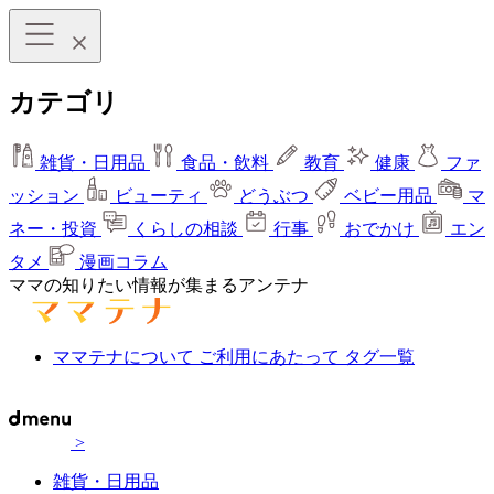
カテゴリ
雑貨・日用品
食品・飲料
教育
健康
ファ
ッション
ビューティ
どうぶつ
ベビー用品
マ
ネー・投資
くらしの相談
行事
おでかけ
エン
タメ
漫画コラム
ママの知りたい情報が集まるアンテナ
ママテナについて
ご利用にあたって
タグ一覧
>
雑貨・日用品