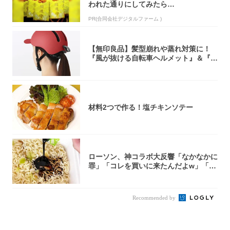
われた通りにしてみたら…
PR(合同会社デジタルファーム )
【無印良品】髪型崩れや蒸れ対策に！
『風が抜ける自転車ヘルメット』＆『2
0型自転車...
材料2つで作る！塩チキンソテー
ローソン、神コラボ大反響「なかなかに
罪」「コレを買いに来たんだよw」「３
件まわっ...
Recommended by