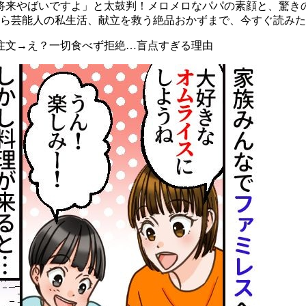
将来やばいですよ」と太鼓判！メロメロなパパの素顔と、驚き
から芸能人の私生活、献立を救う絶品おかずまで、今すぐ読み
注文→え？一切食べず拒絶…盲点すぎる理由