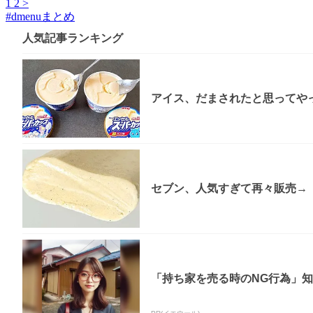
1
2
>
#
dmenuまとめ
人気記事ランキング
アイス、だまされたと思ってやっ
セブン、人気すぎて再々販売→「
「持ち家を売る時のNG行為」