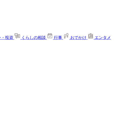
ー・投資
くらしの相談
行事
おでかけ
エンタメ