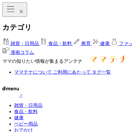
カテゴリ
雑貨・日用品
食品・飲料
教育
健康
ファ
漫画コラム
ママの知りたい情報が集まるアンテナ
ママテナについて
ご利用にあたって
タグ一覧
>
雑貨・日用品
食品・飲料
健康
ベビー用品
おでかけ