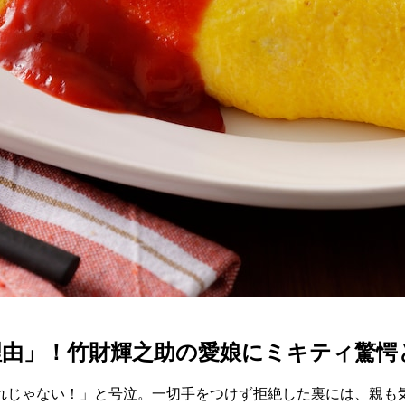
理由」！竹財輝之助の愛娘にミキティ驚愕
れじゃない！」と号泣。一切手をつけず拒絶した裏には、親も気