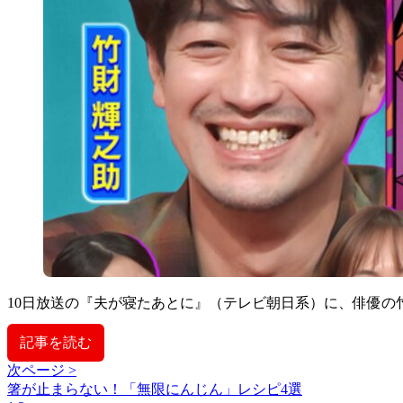
10日放送の『夫が寝たあとに』（テレビ朝日系）に、俳優の
記事を読む
次ページ >
箸が止まらない！「無限にんじん」レシピ4選