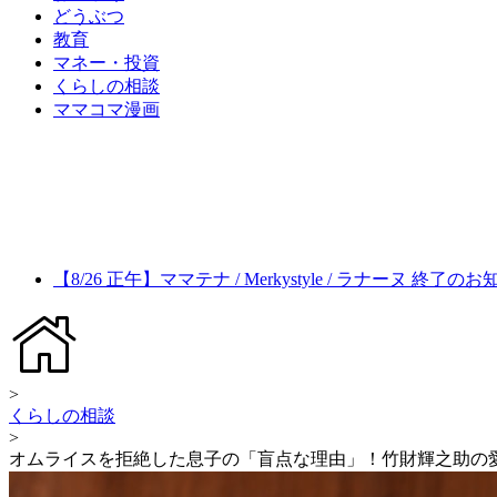
どうぶつ
教育
マネー・投資
くらしの相談
ママコマ漫画
【8/26 正午】ママテナ / Merkystyle / ラナーヌ 終了の
>
くらしの相談
>
オムライスを拒絶した息子の「盲点な理由」！竹財輝之助の