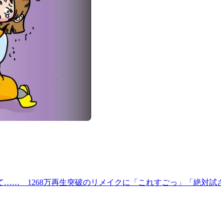
…… 1268万再生突破のリメイクに「これすごっ」「絶対試