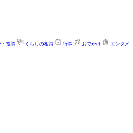
ー・投資
くらしの相談
行事
おでかけ
エンタメ