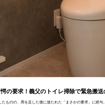
愕の要求！義父のトイレ掃除で緊急搬送の
したものの、用を足した後に放たれた「まさかの要求」に絶句