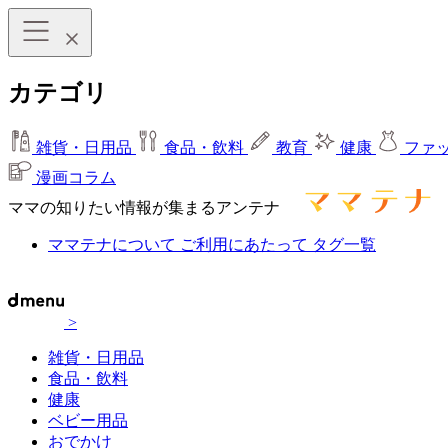
カテゴリ
雑貨・日用品
食品・飲料
教育
健康
ファ
漫画コラム
ママの知りたい情報が集まるアンテナ
ママテナについて
ご利用にあたって
タグ一覧
>
雑貨・日用品
食品・飲料
健康
ベビー用品
おでかけ