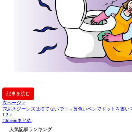
記事を読む
次ページ >
穴あきジーンズは捨てないで！→黄色いペンでドットを書いて
1
2
>
#
dmenuまとめ
人気記事ランキング