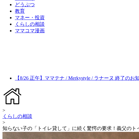
どうぶつ
教育
マネー・投資
くらしの相談
ママコマ漫画
【8/26 正午】ママテナ / Merkystyle / ラナーヌ 終了の
>
くらしの相談
>
知らない子の「トイレ貸して」に続く驚愕の要求！義父のトイ