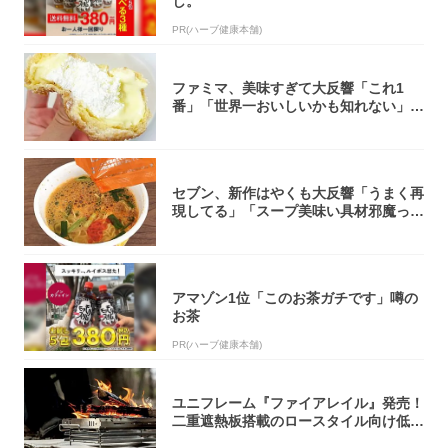
し。
PR(ハーブ健康本舗)
ファミマ、美味すぎて大反響「これ1
番」「世界一おいしいかも知れない」
「飲めそう」
セブン、新作はやくも大反響「うまく再
現してる」「スープ美味い具材邪魔って
くらい美...
アマゾン1位「このお茶ガチです」噂の
お茶
PR(ハーブ健康本舗)
ユニフレーム『ファイアレイル』発売！
二重遮熱板搭載のロースタイル向け低型
焚き火台