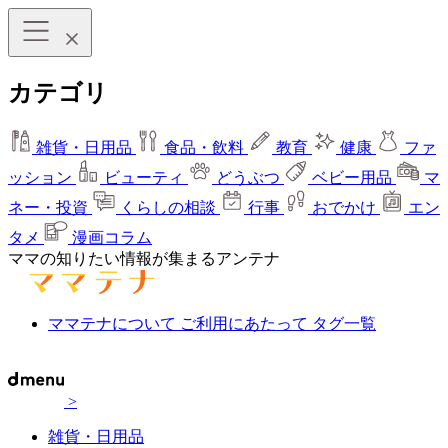
カテゴリ
雑貨・日用品
食品・飲料
教育
健康
ファ
ッション
ビューティ
どうぶつ
ベビー用品
マ
ネー・投資
くらしの相談
行事
おでかけ
エン
タメ
漫画コラム
ママの知りたい情報が集まるアンテナ
ママテナについて
ご利用にあたって
タグ一覧
>
雑貨・日用品