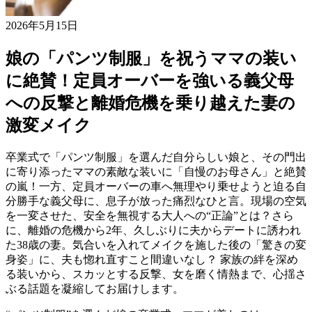
2026年5月15日
娘の「パンツ制服」を祝うママの装い
に絶賛！定員オーバーを強いる義父母
への反撃と離婚危機を乗り越えた妻の
激変メイク
卒業式で「パンツ制服」を選んだ自分らしい娘と、その門出
に寄り添ったママの素敵な装いに「自慢のお母さん」と絶賛
の嵐！一方、定員オーバーの車へ無理やり乗せようと迫る自
分勝手な義父母に、息子が放った痛烈なひと言。現場の空気
を一変させた、安全を無視する大人への“正論”とは？さら
に、離婚の危機から2年、久しぶりに夫からデートに誘われ
た38歳の妻。気合いを入れてメイクを施した後の「驚きの変
身姿」に、夫も惚れ直すこと間違いなし？ 家族の絆を深め
る装いから、スカッとする反撃、女を磨く情熱まで、心揺さ
ぶる話題を凝縮してお届けします。