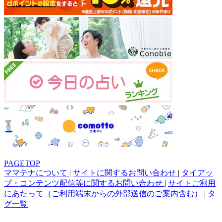
PAGETOP
ママテナについて
|
サイトに関するお問い合わせ
|
タイアッ
プ・コンテンツ配信等に関するお問い合わせ
|
サイトご利用
にあたって（ご利用端末からの外部送信のご案内含む）
|
タ
グ一覧