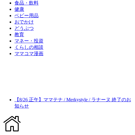
食品・飲料
健康
ベビー用品
おでかけ
どうぶつ
教育
マネー・投資
くらしの相談
ママコマ漫画
【8/26 正午】ママテナ / Merkystyle / ラナーヌ 終了のお
知らせ