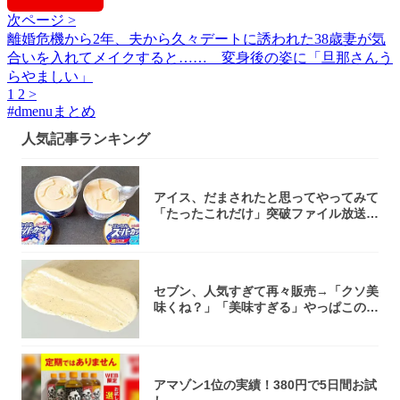
次ページ >
離婚危機から2年、夫から久々デートに誘われた38歳妻が気
合いを入れてメイクすると…… 変身後の姿に「旦那さんう
らやましい」
1
2
>
#
dmenuまとめ
人気記事ランキング
アイス、だまされたと思ってやってみて
「たったこれだけ」突破ファイル放送で
大注目！...
セブン、人気すぎて再々販売→「クソ美
味くね？」「美味すぎる」やっぱこのク
オリティ...
アマゾン1位の実績！380円で5日間お試