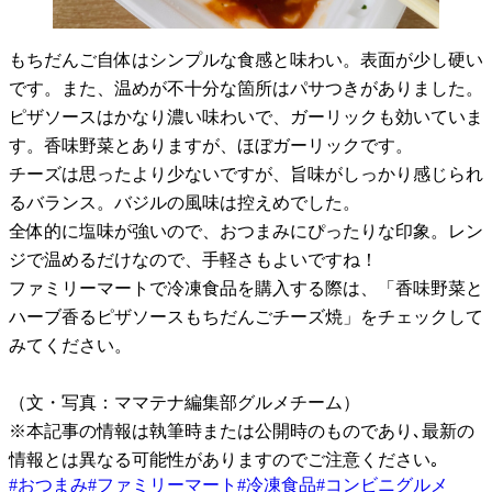
もちだんご自体はシンプルな食感と味わい。表面が少し硬い
です。また、温めが不十分な箇所はパサつきがありました。
ピザソースはかなり濃い味わいで、ガーリックも効いていま
す。香味野菜とありますが、ほぼガーリックです。
チーズは思ったより少ないですが、旨味がしっかり感じられ
るバランス。バジルの風味は控えめでした。
全体的に塩味が強いので、おつまみにぴったりな印象。レン
ジで温めるだけなので、手軽さもよいですね！
ファミリーマートで冷凍食品を購入する際は、「香味野菜と
ハーブ香るピザソースもちだんごチーズ焼」をチェックして
みてください。
（文・写真：ママテナ編集部グルメチーム）
※本記事の情報は執筆時または公開時のものであり､最新の
情報とは異なる可能性がありますのでご注意ください｡
#
おつまみ
#
ファミリーマート
#
冷凍食品
#
コンビニグルメ