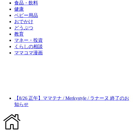
食品・飲料
健康
ベビー用品
おでかけ
どうぶつ
教育
マネー・投資
くらしの相談
ママコマ漫画
【8/26 正午】ママテナ / Merkystyle / ラナーヌ 終了のお
知らせ