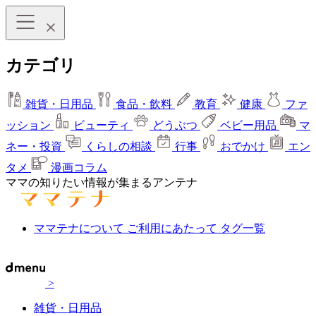
カテゴリ
雑貨・日用品
食品・飲料
教育
健康
ファ
ッション
ビューティ
どうぶつ
ベビー用品
マ
ネー・投資
くらしの相談
行事
おでかけ
エン
タメ
漫画コラム
ママの知りたい情報が集まるアンテナ
ママテナについて
ご利用にあたって
タグ一覧
>
雑貨・日用品