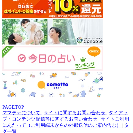
PAGETOP
ママテナについて
|
サイトに関するお問い合わせ
|
タイアッ
プ・コンテンツ配信等に関するお問い合わせ
|
サイトご利用
にあたって（ご利用端末からの外部送信のご案内含む）
|
タ
グ一覧