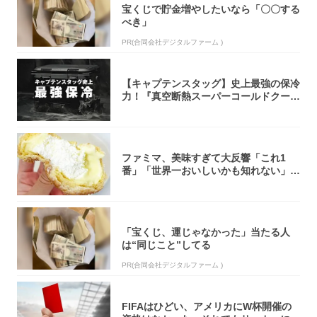
宝くじで貯金増やしたいなら「〇〇する
べき」
PR(合同会社デジタルファーム )
【キャプテンスタッグ】史上最強の保冷
力！『真空断熱スーパーコールドクーラ
ーボック...
ファミマ、美味すぎて大反響「これ1
番」「世界一おいしいかも知れない」
「飲めそう」
「宝くじ、運じゃなかった」当たる人
は“同じこと”してる
PR(合同会社デジタルファーム )
FIFAはひどい、アメリカにW杯開催の