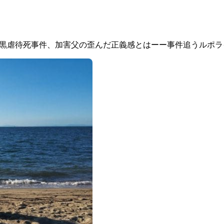
目黒虐待死事件、加害父の歪んだ正義感とはーー事件追うルポ