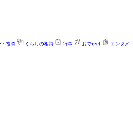
ー・投資
くらしの相談
行事
おでかけ
エンタメ