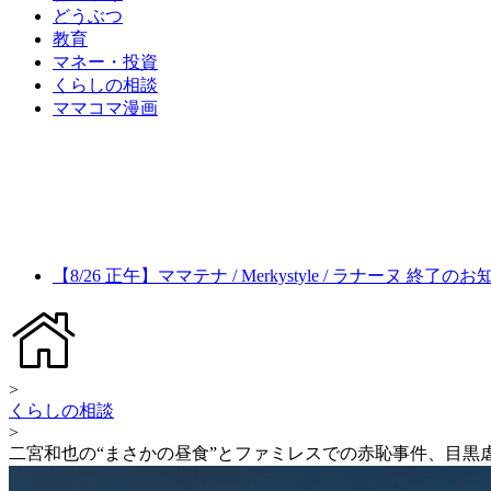
どうぶつ
教育
マネー・投資
くらしの相談
ママコマ漫画
【8/26 正午】ママテナ / Merkystyle / ラナーヌ 終了の
>
くらしの相談
>
二宮和也の“まさかの昼食”とファミレスでの赤恥事件、目黒