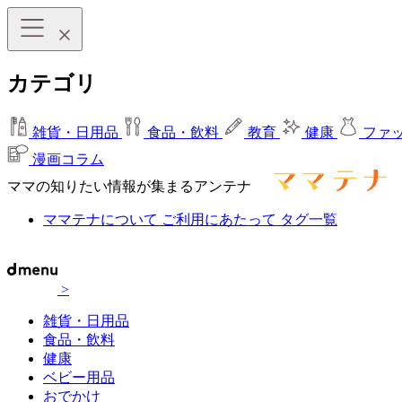
カテゴリ
雑貨・日用品
食品・飲料
教育
健康
ファ
漫画コラム
ママの知りたい情報が集まるアンテナ
ママテナについて
ご利用にあたって
タグ一覧
>
雑貨・日用品
食品・飲料
健康
ベビー用品
おでかけ