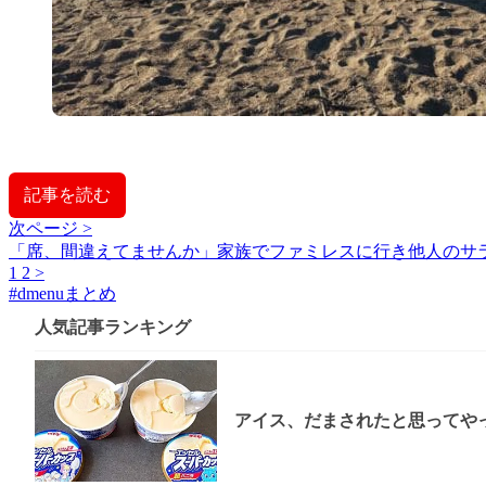
記事を読む
次ページ >
「席、間違えてませんか」家族でファミレスに行き他人のサ
1
2
>
#
dmenuまとめ
人気記事ランキング
アイス、だまされたと思ってやっ