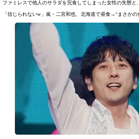
ファミレスで他人のサラダを完食してしまった女性の失態と
「信じられないw」嵐・二宮和也、北海道で昼食→“まさかの食