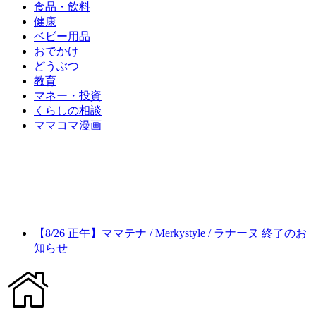
食品・飲料
健康
ベビー用品
おでかけ
どうぶつ
教育
マネー・投資
くらしの相談
ママコマ漫画
【8/26 正午】ママテナ / Merkystyle / ラナーヌ 終了のお
知らせ