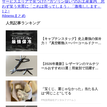
サービスエリアで見つけた“ガソリン扱い”のお土産案内 思
わず笑う光景に「これは買ってしまう」「激推しします」
1
2
>
#
dmenuまとめ
人気記事ランキング
【キャプテンスタッグ】史上最強の保冷
力！『真空断熱スーパーコールドクーラ
ーボック...
【2026年最新】レザーマンのマルチツ
ールおすすめ11選｜用途別で活躍する
モデル...
「宝くじ、運じゃなかった」当たる人
は“同じこと”してる
PR(合同会社デジタルファーム )