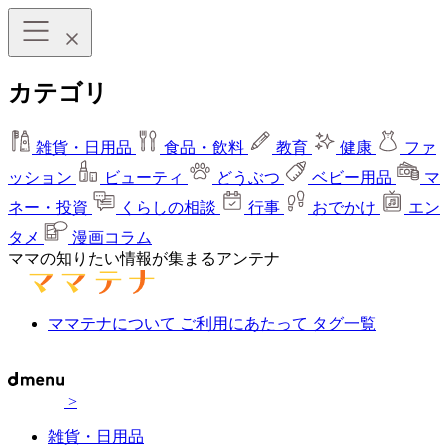
カテゴリ
雑貨・日用品
食品・飲料
教育
健康
ファ
ッション
ビューティ
どうぶつ
ベビー用品
マ
ネー・投資
くらしの相談
行事
おでかけ
エン
タメ
漫画コラム
ママの知りたい情報が集まるアンテナ
ママテナについて
ご利用にあたって
タグ一覧
>
雑貨・日用品