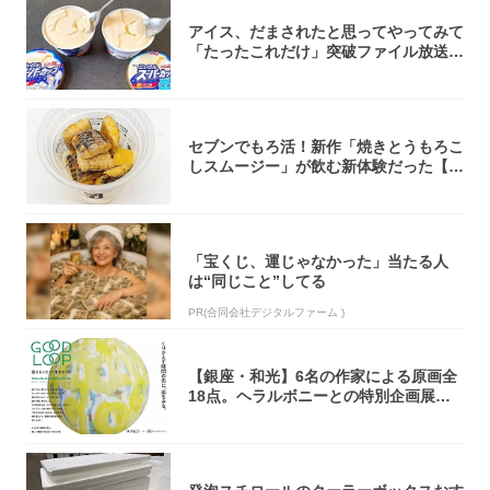
アイス、だまされたと思ってやってみて
「たったこれだけ」突破ファイル放送で
大注目！...
セブンでもろ活！新作「焼きとうもろこ
しスムージー」が飲む新体験だった【東
京の一部...
「宝くじ、運じゃなかった」当たる人
は“同じこと”してる
PR(合同会社デジタルファーム )
【銀座・和光】6名の作家による原画全
18点。ヘラルボニーとの特別企画展「G
OOD...