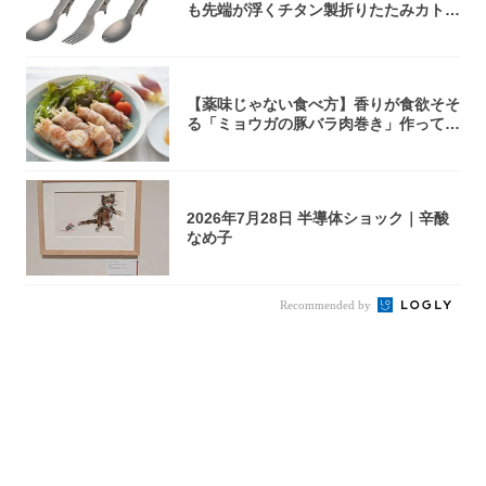
も先端が浮くチタン製折りたたみカトラ
リー
【薬味じゃない食べ方】香りが食欲そそ
る「ミョウガの豚バラ肉巻き」作ってみ
た！辛み...
2026年7月28日 半導体ショック｜辛酸
なめ子
Recommended by