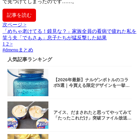
で見つけてしまったのです……。
記事を読む
次ページ >
「めちゃ老けてる！鏡見な？」家族全員の看病で疲れた私を
笑う夫「でもさぁ」息子たちが猛反撃した結果
1
2
>
#
dmenuまとめ
人気記事ランキング
【2026年最新】ナルゲンボトルのコラ
ボ5選｜今買える限定デザインを一挙紹
介！
アイス、だまされたと思ってやってみて
「たったこれだけ」突破ファイル放送で
大注目！...