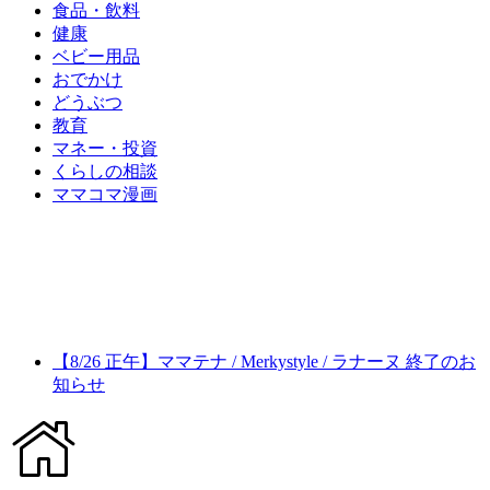
食品・飲料
健康
ベビー用品
おでかけ
どうぶつ
教育
マネー・投資
くらしの相談
ママコマ漫画
【8/26 正午】ママテナ / Merkystyle / ラナーヌ 終了のお
知らせ