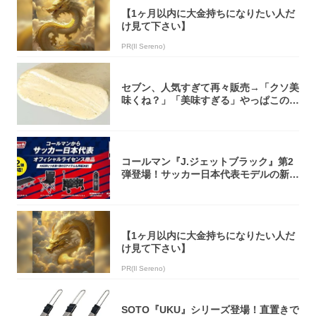
【1ヶ月以内に大金持ちになりたい人だ
け見て下さい】
PR(Il Sereno)
セブン、人気すぎて再々販売→「クソ美
味くね？」「美味すぎる」やっぱこのク
オリティ...
コールマン『J.ジェットブラック』第2
弾登場！サッカー日本代表モデルの新作
5アイ...
【1ヶ月以内に大金持ちになりたい人だ
け見て下さい】
PR(Il Sereno)
SOTO『UKU』シリーズ登場！直置きで