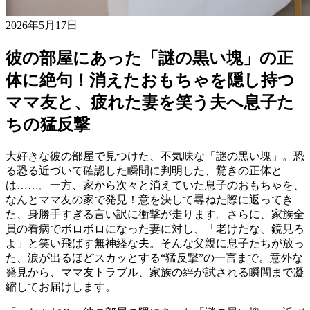
2026年5月17日
彼の部屋にあった「謎の黒い塊」の正
体に絶句！消えたおもちゃを隠し持つ
ママ友と、疲れた妻を笑う夫へ息子た
ちの猛反撃
大好きな彼の部屋で見つけた、不気味な「謎の黒い塊」。恐
る恐る近づいて確認した瞬間に判明した、驚きの正体と
は……。一方、家から次々と消えていた息子のおもちゃを、
なんとママ友の家で発見！意を決して尋ねた際に返ってき
た、身勝手すぎる言い訳に衝撃が走ります。さらに、家族全
員の看病でボロボロになった妻に対し、「老けたな、鏡見ろ
よ」と笑い飛ばす無神経な夫。そんな父親に息子たちが放っ
た、涙が出るほどスカッとする“猛反撃”の一言まで。意外な
発見から、ママ友トラブル、家族の絆が試される瞬間まで凝
縮してお届けします。