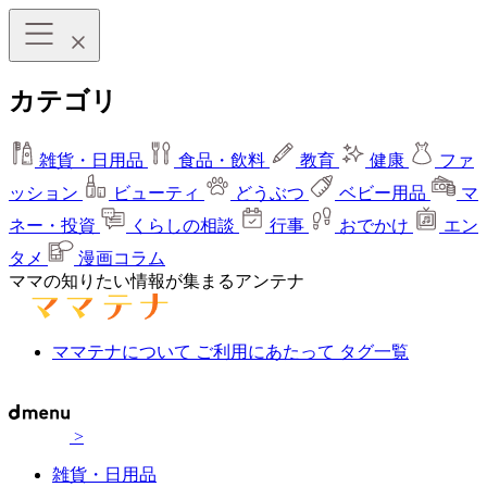
カテゴリ
雑貨・日用品
食品・飲料
教育
健康
ファ
ッション
ビューティ
どうぶつ
ベビー用品
マ
ネー・投資
くらしの相談
行事
おでかけ
エン
タメ
漫画コラム
ママの知りたい情報が集まるアンテナ
ママテナについて
ご利用にあたって
タグ一覧
>
雑貨・日用品