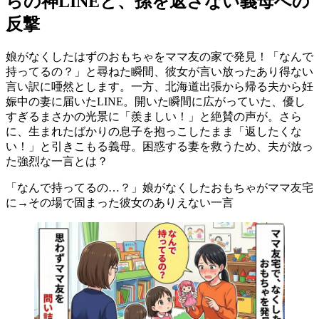
らの神LINEと、孫を返さない義母への
反撃
娘がなくしたはずのおもちゃをママ友の家で発見！「なんで
持ってるの？」と尋ねた瞬間、彼女が言い放ったあり得ない
言い訳に唖然とします。一方、北海道出張から帰る夫から妊
娠中の妻に届いたLINE。開いた瞬間に広がっていた、優し
すぎるまさかの光景に「羨ましい！」と絶賛の声が。さら
に、生まれたばかりの息子を抱っこしたまま「返したくな
い！」と引きこもる義母。困惑する妻を救うため、夫が放っ
た強烈な一言とは？
「なんで持ってるの…？」娘がなくしたおもちゃがママ友宅
に→その場で固まった彼女のありえない一言