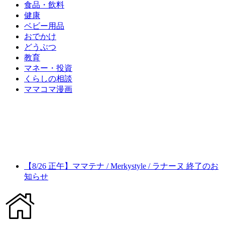
食品・飲料
健康
ベビー用品
おでかけ
どうぶつ
教育
マネー・投資
くらしの相談
ママコマ漫画
【8/26 正午】ママテナ / Merkystyle / ラナーヌ 終了のお
知らせ