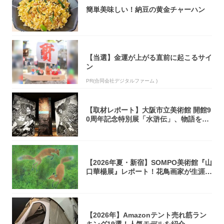
簡単美味しい！納豆の黄金チャーハン
【当選】金運が上がる直前に起こるサイ
ン
PR(合同会社デジタルファーム )
【取材レポート】大阪市立美術館 開館9
0周年記念特別展「水滸伝」、物語を知
らない...
【2026年夏・新宿】SOMPO美術館『山
口華楊展』レポート！花鳥画家が生涯描
き...
【2026年】Amazonテント売れ筋ラン
キング19選！人気モデルを紹介