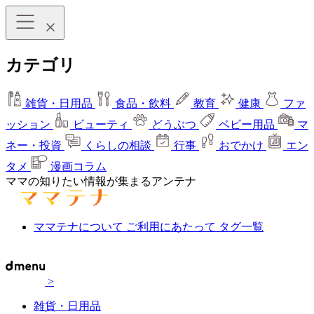
カテゴリ
雑貨・日用品
食品・飲料
教育
健康
ファ
ッション
ビューティ
どうぶつ
ベビー用品
マ
ネー・投資
くらしの相談
行事
おでかけ
エン
タメ
漫画コラム
ママの知りたい情報が集まるアンテナ
ママテナについて
ご利用にあたって
タグ一覧
>
雑貨・日用品