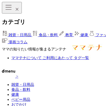
カテゴリ
雑貨・日用品
食品・飲料
教育
健康
ファ
漫画コラム
ママの知りたい情報が集まるアンテナ
ママテナについて
ご利用にあたって
タグ一覧
>
雑貨・日用品
食品・飲料
健康
ベビー用品
おでかけ