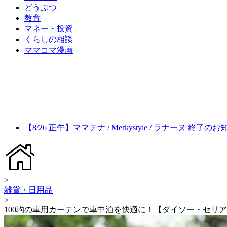
どうぶつ
教育
マネー・投資
くらしの相談
ママコマ漫画
【8/26 正午】ママテナ / Merkystyle / ラナーヌ 終了の
>
雑貨・日用品
>
100均の車用カーテンで車中泊を快適に！【ダイソー・セリ