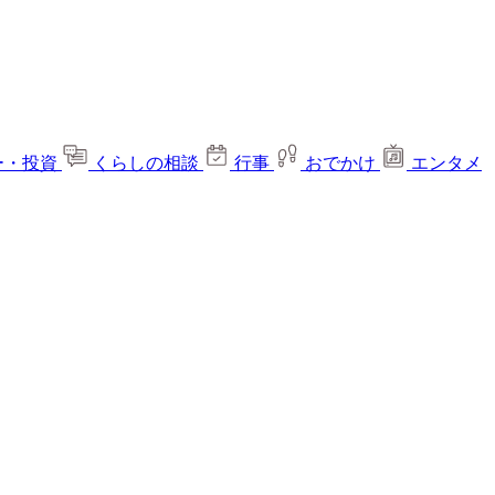
ー・投資
くらしの相談
行事
おでかけ
エンタメ