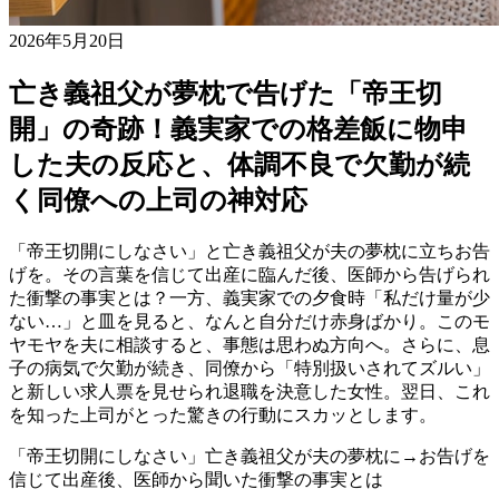
2026年5月20日
亡き義祖父が夢枕で告げた「帝王切
開」の奇跡！義実家での格差飯に物申
した夫の反応と、体調不良で欠勤が続
く同僚への上司の神対応
「帝王切開にしなさい」と亡き義祖父が夫の夢枕に立ちお告
げを。その言葉を信じて出産に臨んだ後、医師から告げられ
た衝撃の事実とは？一方、義実家での夕食時「私だけ量が少
ない…」と皿を見ると、なんと自分だけ赤身ばかり。このモ
ヤモヤを夫に相談すると、事態は思わぬ方向へ。さらに、息
子の病気で欠勤が続き、同僚から「特別扱いされてズルい」
と新しい求人票を見せられ退職を決意した女性。翌日、これ
を知った上司がとった驚きの行動にスカッとします。
「帝王切開にしなさい」亡き義祖父が夫の夢枕に→お告げを
信じて出産後、医師から聞いた衝撃の事実とは