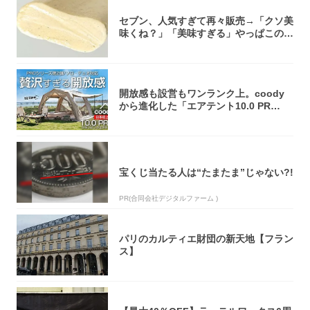
セブン、人気すぎて再々販売→「クソ美
味くね？」「美味すぎる」やっぱこのク
オリティ...
開放感も設営もワンランク上。coody
から進化した「エアテント10.0 PR
O」...
宝くじ当たる人は“たまたま”じゃない?!
PR(合同会社デジタルファーム )
パリのカルティエ財団の新天地【フラン
ス】