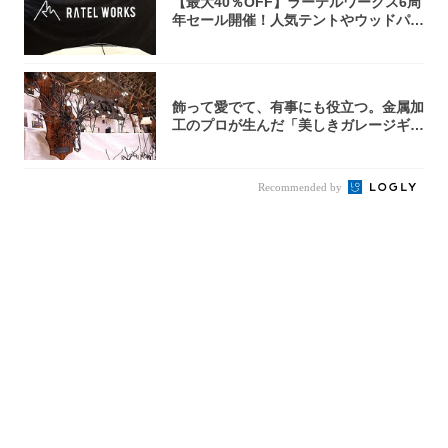
【最大40％OFF】ラーテルワークス6周
年セール開催！人気テントやウッドパネ
ルテ...
飾って愛でて、有事にも役立つ。金属加
工のプロが生んだ「美しきガレージギ
ア」3選
Recommended by