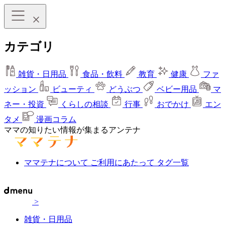
カテゴリ
雑貨・日用品
食品・飲料
教育
健康
ファ
ッション
ビューティ
どうぶつ
ベビー用品
マ
ネー・投資
くらしの相談
行事
おでかけ
エン
タメ
漫画コラム
ママの知りたい情報が集まるアンテナ
ママテナについて
ご利用にあたって
タグ一覧
>
雑貨・日用品