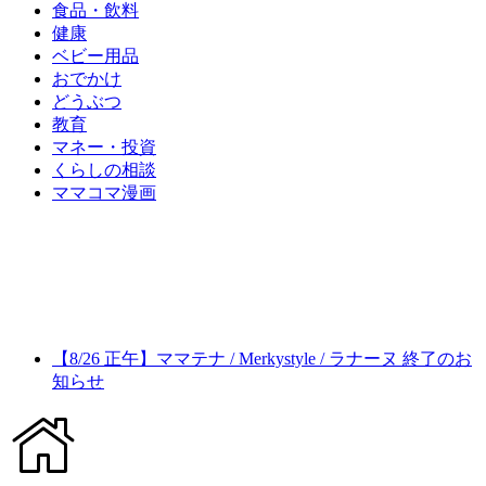
食品・飲料
健康
ベビー用品
おでかけ
どうぶつ
教育
マネー・投資
くらしの相談
ママコマ漫画
【8/26 正午】ママテナ / Merkystyle / ラナーヌ 終了のお
知らせ