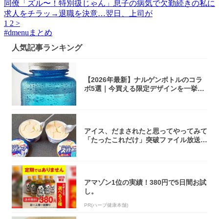
同僚「ズル〜！特別扱じゃん」息子の病気で欠勤続きの私に
求人をチラッ→退職を決意…翌日、上司が
1
2
>
#
dmenuまとめ
人気記事ランキング
【2026年最新】ナルゲンボトルのコラ
ボ5選｜今買える限定デザインを一挙紹
介！
アイス、だまされたと思ってやってみて
「たったこれだけ」突破ファイル放送で
大注目！...
アマゾン1位の実績！380円で5日間お試
し。
PR(ハーブ健康本舗)