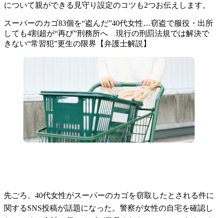
について親ができる見守り設定のコツも2つお伝えします。
スーパーのカゴ83個を“盗んだ”40代女性…窃盗で服役・出所
しても4割超が“再び”刑務所へ 現行の刑罰法規では解決で
きない“常習犯”更生の限界【弁護士解説】
先ごろ、40代女性がスーパーのカゴを窃取したとされる件に
関するSNS投稿が話題になった。警察が女性の自宅を確認し