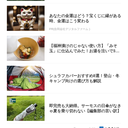
あなたの金運はどう？宝くじに縁がある
時、金運はこう変わる
PR(合同会社デジタルファーム )
【福神漬けのじゃない使い方】「みそ
玉」に仕込んでみた！お湯を注いで30
秒で…朝の...
シュラフカバーおすすめ8選！登山・冬
キャンプ向けの選び方も解説
即完売も大納得。サーモスの日傘がなき
ゃ夏を乗り切れない【編集部の言い訳】