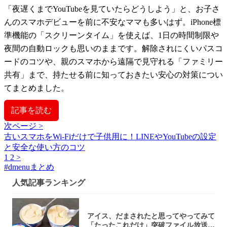
「夜遅くまでYouTubeを見ていたらどうしよう」と、お子さ
んのスマホデビューを前に不安なママも多いはず。iPhone標
準機能の「スクリーンタイム」を使えば、1日の時間制限や
夜間の自動ロックも思いのままです。解除されにくいパスコ
ードのコツや、親のスマホから遠隔で見守れる「ファミリー
共有」まで、持たせる前に知っておきたい安心の対策につい
てまとめました。
記事を読む
次ページ >
古いスマホをWi-Fiだけで子供用に！LINEやYouTubeの設定
と安全な使い方のコツ
1
2
>
#
dmenuまとめ
人気記事ランキング
アイス、だまされたと思ってやってみて
「たったこれだけ」突破ファイル放送で