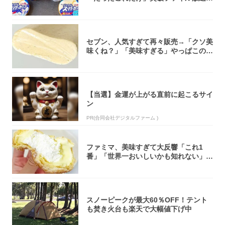
大注目！...
セブン、人気すぎて再々販売→「クソ美
味くね？」「美味すぎる」やっぱこのク
オリティ...
【当選】金運が上がる直前に起こるサイ
ン
PR(合同会社デジタルファーム )
ファミマ、美味すぎて大反響「これ1
番」「世界一おいしいかも知れない」
「飲めそう」
スノーピークが最大60％OFF！テント
も焚き火台も楽天で大幅値下げ中