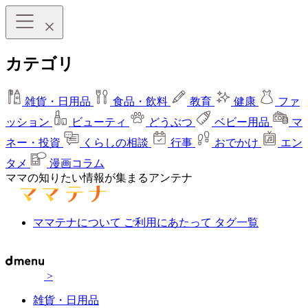
カテゴリ
雑貨・日用品
食品・飲料
教育
健康
ファ
ッション
ビューティ
どうぶつ
ベビー用品
マ
ネー・投資
くらしの相談
行事
おでかけ
エン
タメ
漫画コラム
ママの知りたい情報が集まるアンテナ
ママテナについて
ご利用にあたって
タグ一覧
>
雑貨・日用品