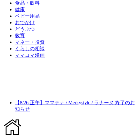
食品・飲料
健康
ベビー用品
おでかけ
どうぶつ
教育
マネー・投資
くらしの相談
ママコマ漫画
【8/26 正午】ママテナ / Merkystyle / ラナーヌ 終了のお
知らせ