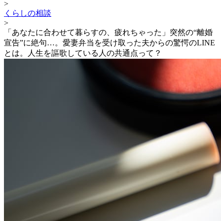
>
くらしの相談
>
「あなたに合わせて暮らすの、疲れちゃった」突然の“離婚
宣告”に絶句…。愛妻弁当を受け取った夫からの驚愕のLINE
とは。人生を謳歌している人の共通点って？