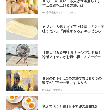
玄関に〇〇置いてる人は金運落ちてま
す…金運を上げる方法とは
PR(合同会社デジタルファーム )
セブン、人気すぎて再々販売→「クソ美
味くね？」「美味すぎる」やっぱこのク
オリティ...
【最大44％OFF】夏キャンプに必須！
冷感アイテムがお買い得。スノーピー
ク・ロゴ...
８月のロト6はこの方法で買え!!６つの
数字が『完全一致』する方法
PR(株式会社MURA)
覚えておくと便利♪ゆで卵の裏技3選