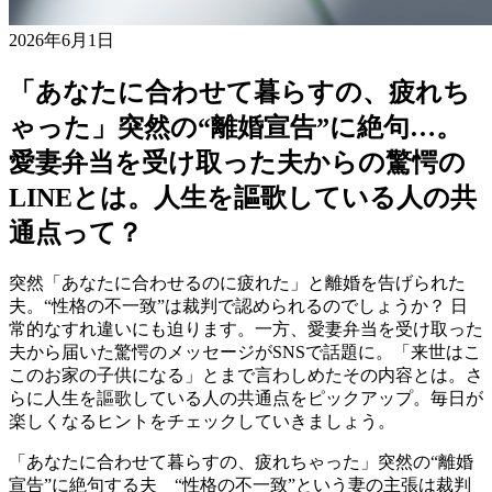
2026年6月1日
「あなたに合わせて暮らすの、疲れち
ゃった」突然の“離婚宣告”に絶句…。
愛妻弁当を受け取った夫からの驚愕の
LINEとは。人生を謳歌している人の共
通点って？
突然「あなたに合わせるのに疲れた」と離婚を告げられた
夫。“性格の不一致”は裁判で認められるのでしょうか？ 日
常的なすれ違いにも迫ります。一方、愛妻弁当を受け取った
夫から届いた驚愕のメッセージがSNSで話題に。「来世はこ
このお家の子供になる」とまで言わしめたその内容とは。さ
らに人生を謳歌している人の共通点をピックアップ。毎日が
楽しくなるヒントをチェックしていきましょう。
「あなたに合わせて暮らすの、疲れちゃった」突然の“離婚
宣告”に絶句する夫 “性格の不一致”という妻の主張は裁判