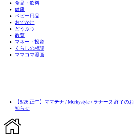
食品・飲料
健康
ベビー用品
おでかけ
どうぶつ
教育
マネー・投資
くらしの相談
ママコマ漫画
【8/26 正午】ママテナ / Merkystyle / ラナーヌ 終了のお
知らせ