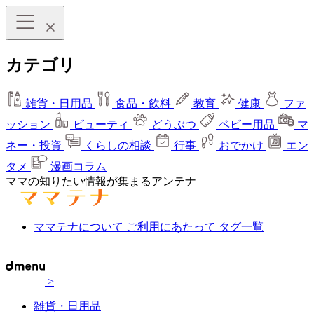
カテゴリ
雑貨・日用品
食品・飲料
教育
健康
ファ
ッション
ビューティ
どうぶつ
ベビー用品
マ
ネー・投資
くらしの相談
行事
おでかけ
エン
タメ
漫画コラム
ママの知りたい情報が集まるアンテナ
ママテナについて
ご利用にあたって
タグ一覧
>
雑貨・日用品