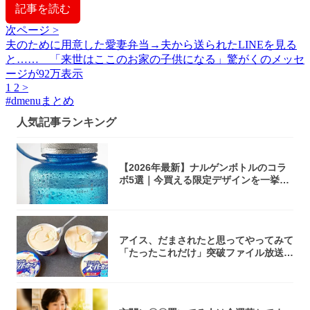
記事を読む
次ページ >
夫のために用意した愛妻弁当→夫から送られたLINEを見る
と…… 「来世はここのお家の子供になる」驚がくのメッセ
ージが92万表示
1
2
>
#
dmenuまとめ
人気記事ランキング
【2026年最新】ナルゲンボトルのコラ
ボ5選｜今買える限定デザインを一挙紹
介！
アイス、だまされたと思ってやってみて
「たったこれだけ」突破ファイル放送で
大注目！...