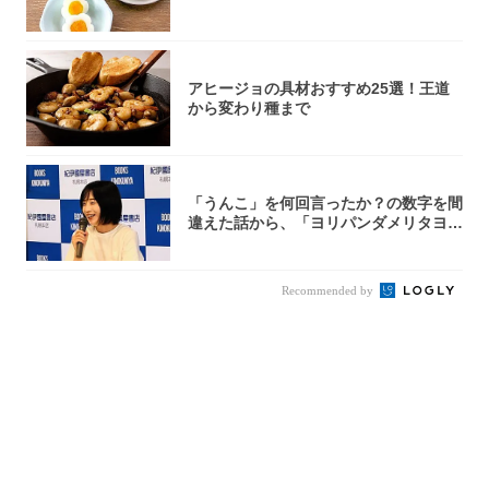
アヒージョの具材おすすめ25選！王道
から変わり種まで
「うんこ」を何回言ったか？の数字を間
違えた話から、「ヨリパンダメリタヨコ
エビ」の...
Recommended by